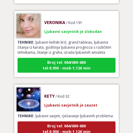
VERONIKA
/ Kod 191
Ljubavni savjetnik je slobodan
TEHNIKE:
ljubavni keltski križ, grand tableau, ljubavna
čitanja iz karata, godišnja ljubavna prognoza s različitim
tehnikama, čitanje iz graha, izrada ljubavnih amuleta
Broj tel: 064/600-600
tel:0,93€ - mob:1,12€ min
KETY
/ Kod 32
Ljubavni savjetnik je zauzet
TEHNIKE:
ljubavni savjeti, rješavanje ljubavnih problema
Broj tel: 064/600-600
tel:0,93€ - mob:1,12€ min