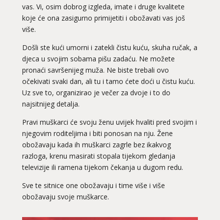
vas. Vi, osim dobrog izgleda, imate i druge kvalitete
koje će ona zasigurno primijetiti i obožavati vas još
više.
Došli ste kući umorni i zatekli čistu kuću, skuha ručak, a
djeca u svojim sobama pišu zadaću. Ne možete
pronaći savršenijeg muža. Ne biste trebali ovo
očekivati svaki dan, ali tu i tamo ćete doći u čistu kuću.
Uz sve to, organizirao je večer za dvoje i to do
najsitnijeg detalja.
Pravi muškarci će svoju ženu uvijek hvaliti pred svojim i
njegovim roditeljima i biti ponosan na nju. Žene
obožavaju kada ih muškarci zagrle bez ikakvog
razloga, krenu masirati stopala tijekom gledanja
televizije ili ramena tijekom čekanja u dugom redu.
Sve te sitnice one obožavaju i time više i više
obožavaju svoje muškarce.