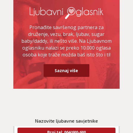
Pronađite savršenog partnera za
druženje, vezu, brak, ljubav, sugar
baby/daddy, ili nešto više. Na Ljubavnom
oglasniku nalazi se preko 10.000 oglasa
osoba koje traže možda baš isto što i ti!
Saznaj više
NIVES
/ Kod 20
Ljubavni savjetnik je zauzet
TEHNIKE:
ljubavna očekivanja, smjer u kojem ide veza
Nazovite ljubavne savjetnike
Broj tel: 064/600-600
tel:0,93€ - mob:1,12€ min