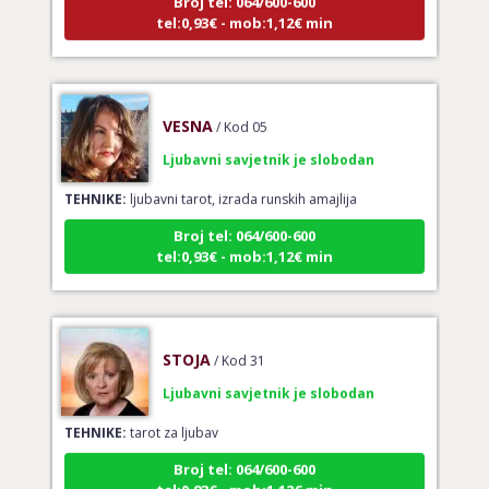
tel:0,93€ - mob:1,12€ min
VESNA
/ Kod 05
Ljubavni savjetnik je slobodan
TEHNIKE:
ljubavni tarot, izrada runskih amajlija
Broj tel: 064/600-600
tel:0,93€ - mob:1,12€ min
STOJA
/ Kod 31
Ljubavni savjetnik je slobodan
TEHNIKE:
tarot za ljubav
Broj tel: 064/600-600
tel:0,93€ - mob:1,12€ min