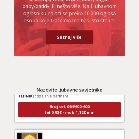
baby/daddy, ili nešto više. Na Ljubavnom
oglasniku nalazi se preko 10.000 oglasa
osoba koje traže možda baš isto što i ti!
Saznaj više
LUCIJA
/ Kod #136
Ljubavni savjetnik je zauzet
Nazovite ljubavne savjetnike
TEHNIKE:
spajanje partnera
Broj tel: 064/600-600
tel:0,93€ - mob:1,12€ min