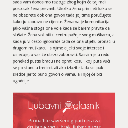
sada vam donosimo razloge zbog kojih će taj mali
postotak žena prevariti. Ukoliko žena primijeti kako se
ne obazirete dok ona govori tada joj time poručujete
kako ju zapravo ne cijenite. Ženama je komunikacija
jako važna stoga one vole kada se barem pravite da
slušate. Žena voli biti u centru pažnje svog muškarca, a
kada ju vi često ignorirate tada će ona utjehu pronaći u
drugom muškarcu i s njime dijeliti svoje interese i
osjećaje, a vas će ubrzo zaboraviti. Sasvim je u redu
ponekad pustiti bradu i ne oprati kosu i koji puta vući
se po stanu u trenirci, ali ako izlazite tada se ipak
sredite jer to puno govori o vama, a i njoj će biti
ugodnije.
Pronađite savršenog partnera za
druženje, vezu, brak, ljubav, sugar