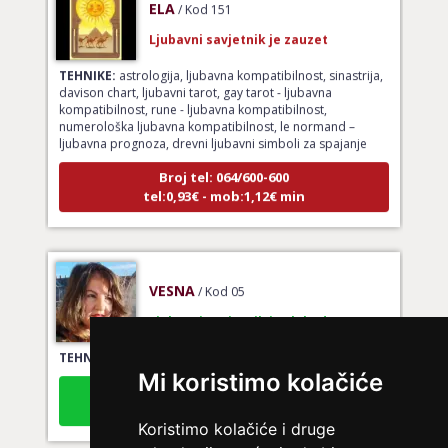
ELA
/ Kod 151
Ljubavni savjetnik je zauzet
TEHNIKE:
astrologija, ljubavna kompatibilnost, sinastrija,
davison chart, ljubavni tarot, gay tarot - ljubavna
kompatibilnost, rune - ljubavna kompatibilnost,
numerološka ljubavna kompatibilnost, le normand –
ljubavna prognoza, drevni ljubavni simboli za spajanje
Broj tel: 064/600-600
tel:0,93€ - mob:1,12€ min
VESNA
/ Kod 05
Ljubavni savjetnik je slobodan
TEHNIKE:
ljubavni tarot, izrada runskih amajlija
Mi koristimo kolačiće
Broj tel: 064/600-600
tel:0,93€ - mob:1,12€ min
Koristimo kolačiće i druge