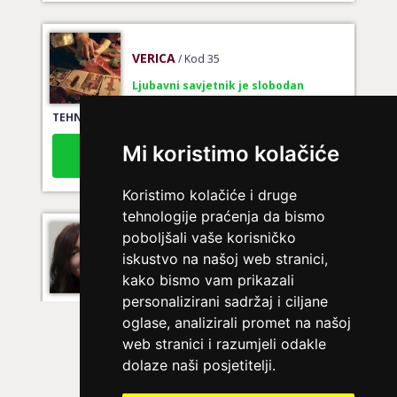
VERICA
/ Kod 35
Ljubavni savjetnik je slobodan
TEHNIKE:
tarot za ljubav
Broj tel: 064/600-600
Mi koristimo kolačiće
tel:0,93€ - mob:1,12€ min
Koristimo kolačiće i druge
tehnologije praćenja da bismo
VIKTORIJA
/ Kod 369
poboljšali vaše korisničko
iskustvo na našoj web stranici,
Ljubavni savjetnik je slobodan
kako bismo vam prikazali
TEHNIKE:
astrologija
personalizirani sadržaj i ciljane
oglase, analizirali promet na našoj
Broj tel: 064/600-600
tel:0,93€ - mob:1,12€ min
web stranici i razumjeli odakle
dolaze naši posjetitelji.