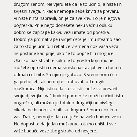
drugom ženom. Ne vjerujete da je to učinio, a niste i ni
svjesni svega. Nikada nemojte sebe kriviti za prevaru.
Vi niste ništa napravili, on je za sve kriv. To je njegova
pogreška. Prije nego donesete neku važnu odluku
dobro se zapitajte kakvu vezu imate od početka.
Dobro ga promatrajte i vidjet ćete je limu stvarno žao
za to što je učinio. Trebat će vremena dok vaša veza
ne postane kao prije, ako će to uopće biti moguće.
Ukoliko ipak shvatite kako je to greška koju mu ne
možete oprostiti i nema smisla nastavljati vezu tada to
odmah i učinite. Sa njim je gotovo. S vremenom ćete
ga preboljeti, ali nemojte strahovati od drugih
muškaraca. Nije istina da su svi isti i neće svi prevariti
svoju djevojku. Vaš budući partner će možda učiniti istu
pogrešku, ali možda je totalno drugačiji od bivšeg i
nikada ne bi pomislio biti sa drugom ženom dok ima
vas. Dakle, nemojte da to utječe na vašu buduću vezu.
Ne dopustite da jedan muškarac totalno uništiti sve
vaše buduće veze zbog straha od nevjere.