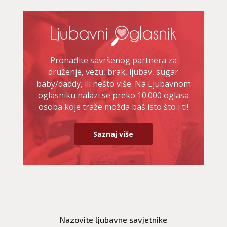
Pronađite savršenog partnera za
druženje, vezu, brak, ljubav, sugar
baby/daddy, ili nešto više. Na Ljubavnom
oglasniku nalazi se preko 10.000 oglasa
osoba koje traže možda baš isto što i ti!
Saznaj više
VIKTORIJA
/ Kod 369
Ljubavni savjetnik je slobodan
TEHNIKE:
astrologija
Nazovite ljubavne savjetnike