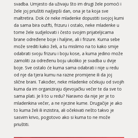
svadba. Umjesto da uživaju što im drugi žele pomoći i
žele joj priuštiti najljepši dan, ona je ta koja sve
maltretira. Dok će neke mladenke dopustiti svojoj kumi
da sama bira outfti, frizuru i ostalo, neke mladenke u
tome žele sudjelovati i često svojim prijateljicama
brane određene boje i haljine, ali i frizure. Kuma sebe
može srediti kako želi, a tu mislimo na to kako smije
odabrati svoju frizuru i boju kose, a kuma jedino može
zamoliti za određenu boju ukoliko je svadba u dvije
boje. Sve ostalo će kuma sama odabrati i nije u redu
od nje da tjera kumu na razne promijene ili da joj
slične brani. Također, neke mladenke očekuju od svojih
kuma da im organiziraju djevojačku večer te da sve to
sama plati. Je li to u redu? Naravno da nije jer je to
mladenkina večer, a ne njezine kume. Drugačije je ako
to kuma želi ili inzistira, ali očekivati nešto takvo je
sasvim krivo, pogotovo ako si kuma to ne može
priuštiti.
EMA
/ Kod 30
Ljubavni savjetnik je zauzet