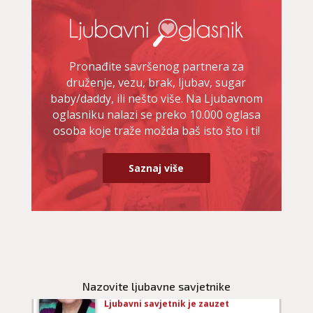
TEHNIKE:
ljubav, brak, veze
Broj tel: 064/600-600
tel:0,93€ - mob:1,12€ min
Pronađite savršenog partnera za
druženje, vezu, brak, ljubav, sugar
baby/daddy, ili nešto više. Na Ljubavnom
oglasniku nalazi se preko 10.000 oglasa
JASMINKA
/ Kod 56
osoba koje traže možda baš isto što i ti!
Ljubavni savjetnik je slobodan
Saznaj više
TEHNIKE:
astrologija za ljubav
Broj tel: 064/600-600
tel:0,93€ - mob:1,12€ min
SARA
/ Kod 01
Nazovite ljubavne savjetnike
Ljubavni savjetnik je zauzet