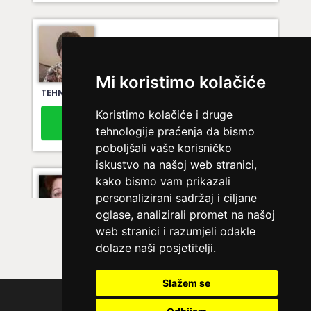
JASMINKA
/ Kod 56
Ljubavni savjetnik je slobodan
Mi koristimo kolačiće
TEHNIKE:
astrologija za ljubav
Broj tel: 064/600-600
Koristimo kolačiće i druge
tel:0,93€ - mob:1,12€ min
tehnologije praćenja da bismo
poboljšali vaše korisničko
iskustvo na našoj web stranici,
kako bismo vam prikazali
SARA
/ Kod 01
personalizirani sadržaj i ciljane
Ljubavni savjetnik je zauzet
oglase, analizirali promet na našoj
web stranici i razumjeli odakle
TEHNIKE:
ljubav, brak, veze
dolaze naši posjetitelji.
Broj tel: 064/600-600
tel:0,93€ - mob:1,12€ min
Slažem se
Polica privatnosti