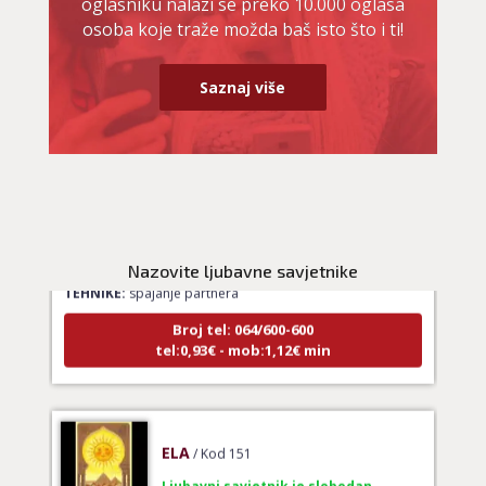
oglasniku nalazi se preko 10.000 oglasa
osoba koje traže možda baš isto što i ti!
Saznaj više
LUCIJA
/ Kod #136
Ljubavni savjetnik je zauzet
Nazovite ljubavne savjetnike
TEHNIKE:
spajanje partnera
Broj tel: 064/600-600
tel:0,93€ - mob:1,12€ min
ELA
/ Kod 151
Ljubavni savjetnik je slobodan