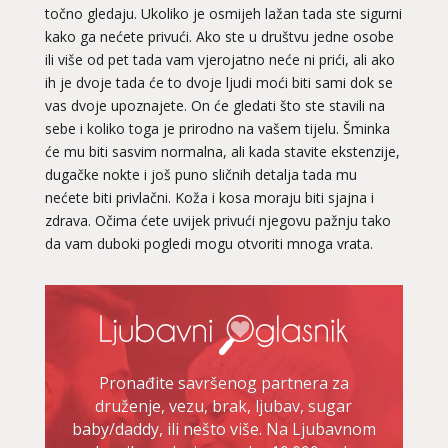
točno gledaju. Ukoliko je osmijeh lažan tada ste sigurni
kako ga nećete privući. Ako ste u društvu jedne osobe
ili više od pet tada vam vjerojatno neće ni prići, ali ako
ih je dvoje tada će to dvoje ljudi moći biti sami dok se
vas dvoje upoznajete. On će gledati što ste stavili na
sebe i koliko toga je prirodno na vašem tijelu. Šminka
će mu biti sasvim normalna, ali kada stavite ekstenzije,
dugačke nokte i još puno sličnih detalja tada mu
nećete biti privlačni. Koža i kosa moraju biti sjajna i
zdrava. Očima ćete uvijek privući njegovu pažnju tako
da vam duboki pogledi mogu otvoriti mnoga vrata.
Pronađite savršenog partnera za
druženje, vezu, brak, ljubav, sugar
baby/daddy, ili nešto više. Na Ljubavnom