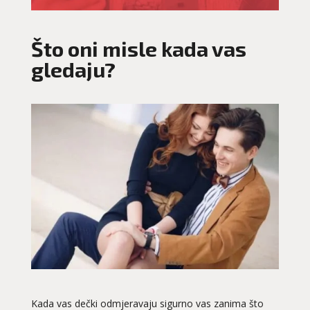
Što oni misle kada vas
gledaju?
Kada vas dečki odmjeravaju sigurno vas zanima što