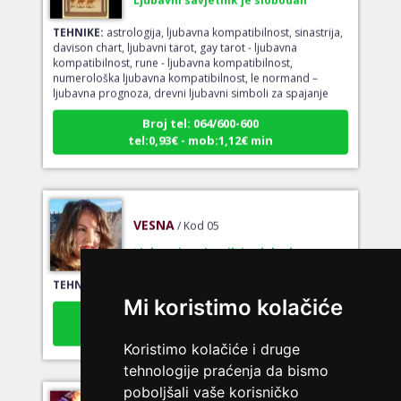
TEHNIKE:
astrologija, ljubavna kompatibilnost, sinastrija,
davison chart, ljubavni tarot, gay tarot - ljubavna
kompatibilnost, rune - ljubavna kompatibilnost,
numerološka ljubavna kompatibilnost, le normand –
ljubavna prognoza, drevni ljubavni simboli za spajanje
Broj tel: 064/600-600
tel:0,93€ - mob:1,12€ min
VESNA
/ Kod 05
Ljubavni savjetnik je slobodan
TEHNIKE:
ljubavni tarot, izrada runskih amajlija
Mi koristimo kolačiće
Broj tel: 064/600-600
tel:0,93€ - mob:1,12€ min
Koristimo kolačiće i druge
tehnologije praćenja da bismo
poboljšali vaše korisničko