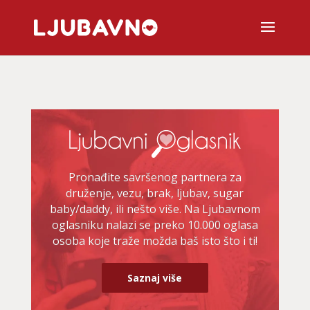
Pronađite savršenog partnera za
druženje, vezu, brak, ljubav, sugar
baby/daddy, ili nešto više. Na Ljubavnom
oglasniku nalazi se preko 10.000 oglasa
osoba koje traže možda baš isto što i ti!
Saznaj više