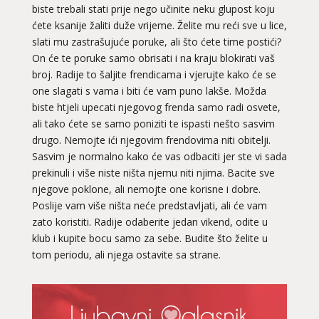
biste trebali stati prije nego učinite neku glupost koju
ćete ksanije žaliti duže vrijeme. Želite mu reći sve u lice,
slati mu zastrašujuće poruke, ali što ćete time postići?
On će te poruke samo obrisati i na kraju blokirati vaš
broj. Radije to šaljite frendicama i vjerujte kako će se
one slagati s vama i biti će vam puno lakše. Možda
biste htjeli upecati njegovog frenda samo radi osvete,
ali tako ćete se samo poniziti te ispasti nešto sasvim
drugo. Nemojte ići njegovim frendovima niti obitelji.
Sasvim je normalno kako će vas odbaciti jer ste vi sada
prekinuli i više niste ništa njemu niti njima. Bacite sve
njegove poklone, ali nemojte one korisne i dobre.
Poslije vam više ništa neće predstavljati, ali će vam
zato koristiti. Radije odaberite jedan vikend, odite u
klub i kupite bocu samo za sebe. Budite što želite u
tom periodu, ali njega ostavite sa strane.
VIKTORIJA
/ Kod 369
Ljubavni savjetnik je zauzet
TEHNIKE:
astrologija