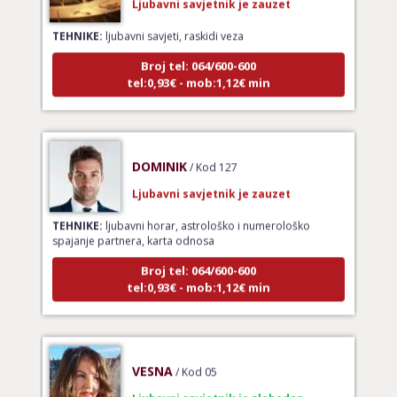
TEHNIKE:
ljubavni savjeti, raskidi veza
Broj tel: 064/600-600
tel:0,93€ - mob:1,12€ min
DOMINIK
/ Kod 127
Ljubavni savjetnik je zauzet
TEHNIKE:
ljubavni horar, astrološko i numerološko
spajanje partnera, karta odnosa
Broj tel: 064/600-600
tel:0,93€ - mob:1,12€ min
VESNA
/ Kod 05
Ljubavni savjetnik je slobodan