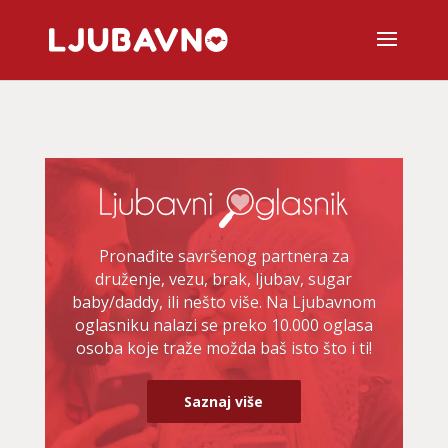
Pronađite savršenog partnera za
druženje, vezu, brak, ljubav, sugar
baby/daddy, ili nešto više. Na Ljubavnom
oglasniku nalazi se preko 10.000 oglasa
osoba koje traže možda baš isto što i ti!
Saznaj više