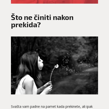
Što ne činiti nakon
prekida?
Svašta vam padne na pamet kada prekinete, ali ipak