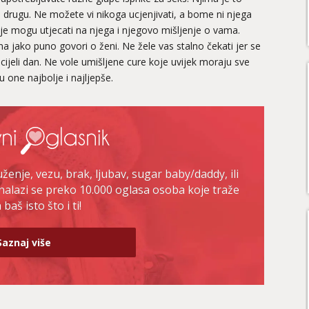
će drugu. Ne možete vi nikoga ucjenjivati, a bome ni njega
enje mogu utjecati na njega i njegovo mišljenje o vama.
a jako puno govori o ženi. Ne žele vas stalno čekati jer se
 cijeli dan. Ne vole umišljene cure koje uvijek moraju sve
u one najbolje i najljepše.
enje, vezu, brak, ljubav, sugar baby/daddy, ili
nalazi se preko 10.000 oglasa osoba koje traže
baš isto što i ti!
Saznaj više