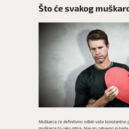
Što će svakog muškarc
Muškarca će definitivno odbiti vaše konstantno p
muškarce to jako iritira. Nije im zabavno ni kada