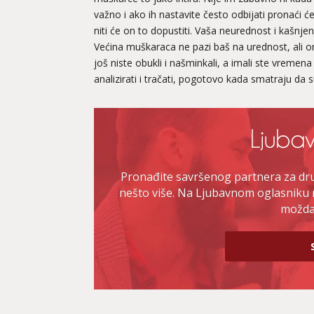
važno i ako ih nastavite često odbijati pronaći 
niti će on to dopustiti. Vaša neurednost i kašnj
Većina muškaraca ne pazi baš na urednost, ali on
još niste obukli i našminkali, a imali ste vremena
analizirati i tračati, pogotovo kada smatraju da s
Pronađite savršenog partnera za druž
nešto više. Na Ljubavnom oglasniku 
možda 