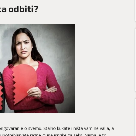
a odbiti?
rigovaranje o svemu. Stalno kukate i ništa vam ne valja, a
 upotrebljavate razne glupe isprike za seks. Njima je to