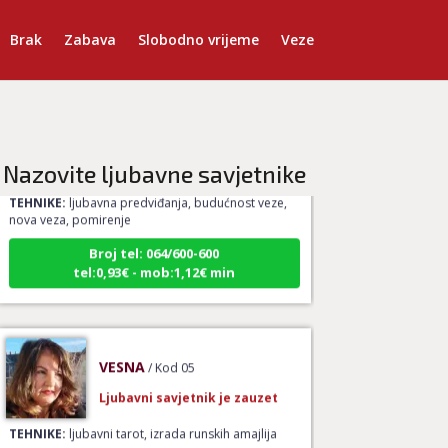
Brak
Zabava
Slobodno vrijeme
Veze
TINA
/ Kod 16
Ljubavni savjetnik je slobodan
Nazovite ljubavne savjetnike
TEHNIKE:
ljubavna predviđanja, budućnost veze,
nova veza, pomirenje
Broj tel: 064/600-600
tel:0,93€ - mob:1,12€ min
VESNA
/ Kod 05
Ljubavni savjetnik je zauzet
TEHNIKE:
ljubavni tarot, izrada runskih amajlija