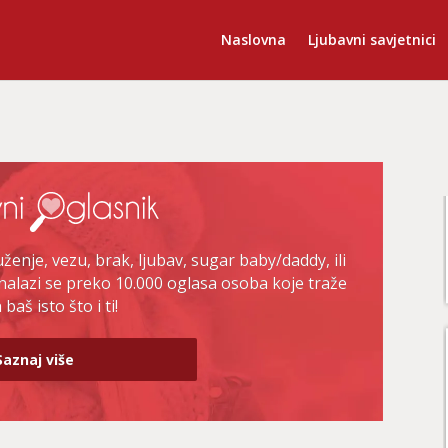
Naslovna
Ljubavni savjetnici
enje, vezu, brak, ljubav, sugar baby/daddy, ili
nalazi se preko 10.000 oglasa osoba koje traže
baš isto što i ti!
Saznaj više