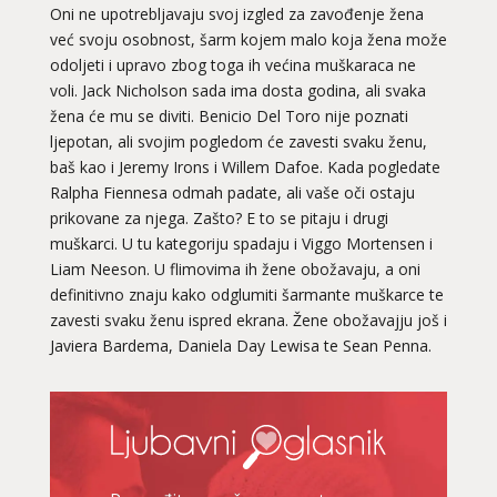
Oni ne upotrebljavaju svoj izgled za zavođenje žena
već svoju osobnost, šarm kojem malo koja žena može
odoljeti i upravo zbog toga ih većina muškaraca ne
voli. Jack Nicholson sada ima dosta godina, ali svaka
žena će mu se diviti. Benicio Del Toro nije poznati
ljepotan, ali svojim pogledom će zavesti svaku ženu,
baš kao i Jeremy Irons i Willem Dafoe. Kada pogledate
Ralpha Fiennesa odmah padate, ali vaše oči ostaju
prikovane za njega. Zašto? E to se pitaju i drugi
muškarci. U tu kategoriju spadaju i Viggo Mortensen i
Liam Neeson. U flimovima ih žene obožavaju, a oni
definitivno znaju kako odglumiti šarmante muškarce te
zavesti svaku ženu ispred ekrana. Žene obožavajju još i
Javiera Bardema, Daniela Day Lewisa te Sean Penna.
VIKTORIJA
/ Kod 369
Ljubavni savjetnik je slobodan
TEHNIKE:
astrologija
Broj tel: 064/600-600
tel:0,93€ - mob:1,12€ min