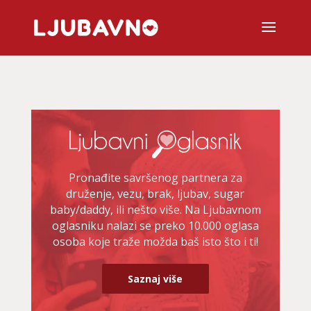
Pronađite savršenog partnera za
druženje, vezu, brak, ljubav, sugar
baby/daddy, ili nešto više. Na Ljubavnom
oglasniku nalazi se preko 10.000 oglasa
osoba koje traže možda baš isto što i ti!
Saznaj više