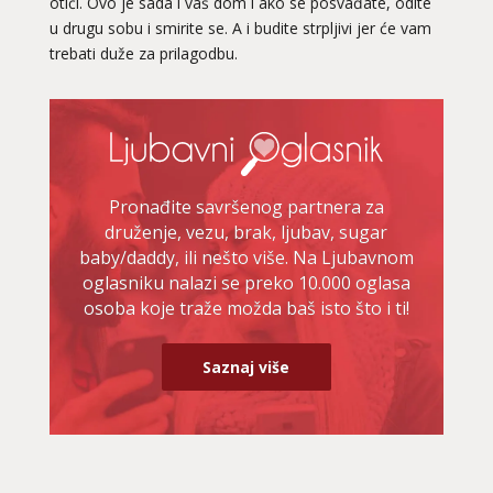
otići. Ovo je sada i vaš dom i ako se posvađate, odite
u drugu sobu i smirite se. A i budite strpljivi jer će vam
trebati duže za prilagodbu.
Pronađite savršenog partnera za
druženje, vezu, brak, ljubav, sugar
baby/daddy, ili nešto više. Na Ljubavnom
oglasniku nalazi se preko 10.000 oglasa
osoba koje traže možda baš isto što i ti!
Saznaj više
TINA
/ Kod 16