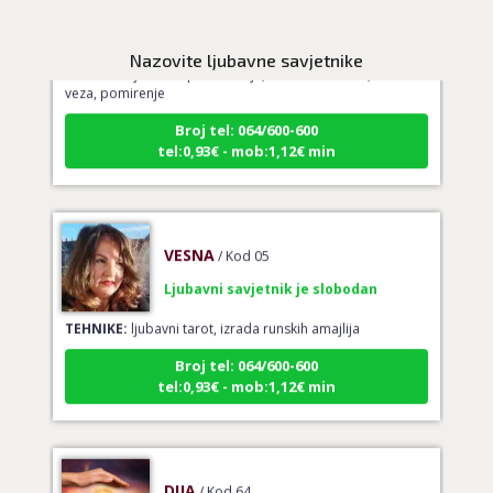
Ljubavni savjetnik je slobodan
Nazovite ljubavne savjetnike
TEHNIKE:
ljubavna predviđanja, budućnost veze, nova
veza, pomirenje
Broj tel: 064/600-600
tel:0,93€ - mob:1,12€ min
VESNA
/ Kod 05
Ljubavni savjetnik je slobodan
TEHNIKE:
ljubavni tarot, izrada runskih amajlija
Broj tel: 064/600-600
tel:0,93€ - mob:1,12€ min
DIJA
/ Kod 64