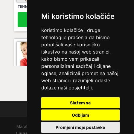
TEHNIKE:
tarot za ljubav
Broj tel: 064/600-600
Mi koristimo kolačiće
tel:0,93€ - mob:1,12€ min
Koristimo kolačiće i druge
tehnologije praćenja da bismo
poboljšali vaše korisničko
TINA
/ Kod 16
iskustvo na našoj web stranici,
Ljubavni savjetnik je slobodan
kako bismo vam prikazali
personalizirani sadržaj i ciljane
TEHNIKE:
ljubavna predviđanja, budućnost veze, nova
veza, pomirenje
oglase, analizirali promet na našoj
web stranici i razumjeli odakle
Broj tel: 064/600-600
dolaze naši posjetitelji.
tel:0,93€ - mob:1,12€ min
Slažem se
Polica privatnosti
Odbijam
VESNA
/ Kod 05
Ljubavni savjetnik je slobodan
Maratela mreže d.o.o., 072700700, +18 Copyright Ⓒ
Promjeni moje postavke
Ljubavno.com
| Usluge smiju koristiti osobe starije