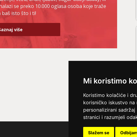
nalazi se preko 10.000 oglasa osoba koje traže
baš isto što i ti!
Saznaj više
Mi koristimo ko
Koristimo kolačiće i dr
korisničko iskustvo na
personalizirani sadržaj 
stranici i razumjeli odak
Slažem se
Odbija