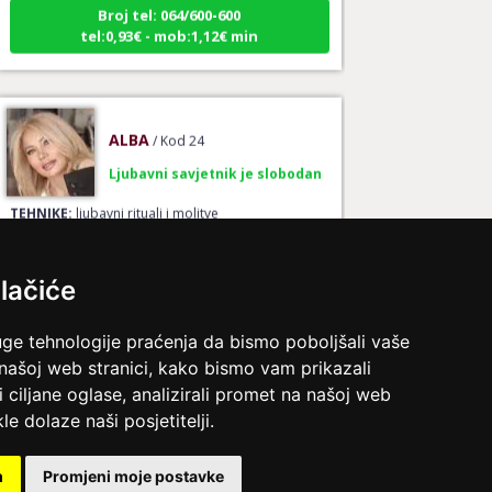
tel:0,93€ - mob:1,12€ min
ALBA
/ Kod 24
Ljubavni savjetnik je slobodan
TEHNIKE:
ljubavni rituali i molitve
Broj tel: 064/600-600
tel:0,93€ - mob:1,12€ min
lačiće
uge tehnologije praćenja da bismo poboljšali vaše
IRIDA - MAGDALENA
/ Kod 36
 našoj web stranici, kako bismo vam prikazali
i ciljane oglase, analizirali promet na našoj web
Ljubavni savjetnik je slobodan
le dolaze naši posjetitelji.
TEHNIKE:
ljubav, brak, veze
Broj tel: 064/600-600
m
Promjeni moje postavke
tel:0,93€ - mob:1,12€ min