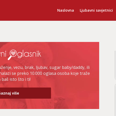
Naslovna
Ljubavni savjetnici
enje, vezu, brak, ljubav, sugar baby/daddy, ili
nalazi se preko 10.000 oglasa osoba koje traže
baš isto što i ti!
Saznaj više