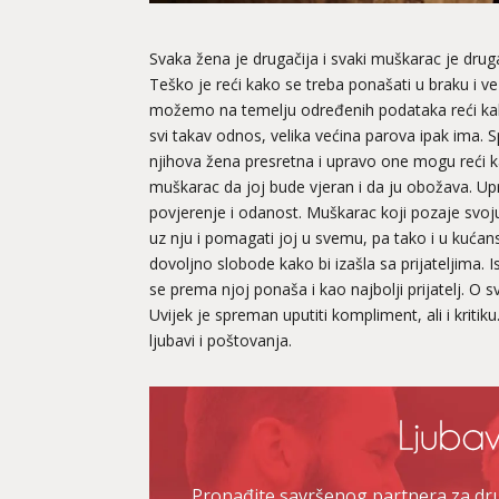
Svaka žena je drugačija i svaki muškarac je druga
Teško je reći kako se treba ponašati u braku i v
možemo na temelju određenih podataka reći kako
svi takav odnos, velika većina parova ipak ima
njihova žena presretna i upravo one mogu reći
muškarac da joj bude vjeran i da ju obožava. Uprav
povjerenje i odanost. Muškarac koji pozaje svoju ž
uz nju i pomagati joj u svemu, pa tako i u kućans
dovoljno slobode kako bi izašla sa prijateljima. 
se prema njoj ponaša i kao najbolji prijatelj. O
Uvijek je spreman uputiti kompliment, ali i kritik
ljubavi i poštovanja.
Pronađite savršenog partnera za druž