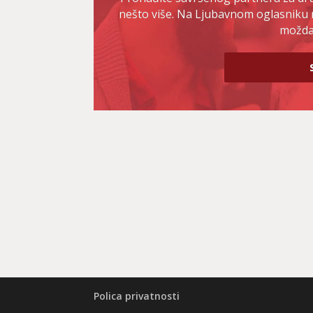
nešto više. Na Ljubavnom oglasniku 
možda 
Polica privatnosti