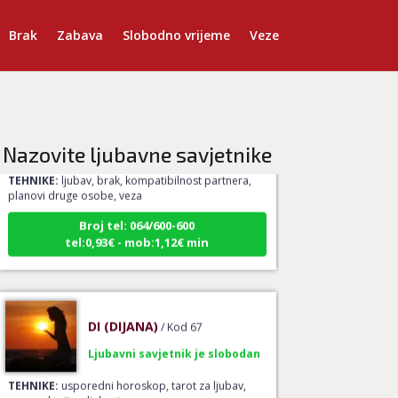
Brak
Zabava
Slobodno vrijeme
Veze
VESNA BURCSA
/ Kod 55
Ljubavni savjetnik je slobodan
Nazovite ljubavne savjetnike
TEHNIKE:
ljubav, brak, kompatibilnost partnera,
planovi druge osobe, veza
Broj tel: 064/600-600
tel:0,93€ - mob:1,12€ min
DI (DIJANA)
/ Kod 67
Ljubavni savjetnik je slobodan
TEHNIKE:
usporedni horoskop, tarot za ljubav,
numeorlogija u ljubavi