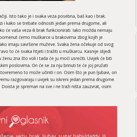
čiji. Isto tako je i svaka veza posebna, baš kao i brak.
ezi i kako se trebate odnositi jedan prema drugome, ali
 će vaša veza ili brak funkcionirati. Iako možda nemaju
. Spomenut ćemo muškarce u brakovima zbog kojih je
 kako imaju savršene muževe. Svaka žena očekuje od svog
o to će svaka htjeti i tražiti u muškarcu. Kasnije slijedi
enu zna što voli i tada će ju moći usrećiti. Uvijek će biti
kim poslovima. On će se za nju brinuti te će joj pružati
Istovremeno to može učiniti i on. Osim što je pun ljubavi, on
 svemu razgovaraju i uvijek su iskreni jedan prema drugome.
u. Doista je spreman na sve i ne traži ništa zauzvrat, osim
enje, vezu, brak, ljubav, sugar baby/daddy, ili