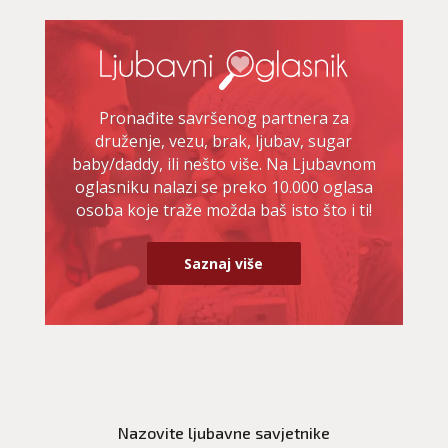
Pronađite savršenog partnera za
druženje, vezu, brak, ljubav, sugar
baby/daddy, ili nešto više. Na Ljubavnom
oglasniku nalazi se preko 10.000 oglasa
osoba koje traže možda baš isto što i ti!
Saznaj više
LUCIJA
/ Kod #136
Ljubavni savjetnik je zauzet
Nazovite ljubavne savjetnike
TEHNIKE:
spajanje partnera