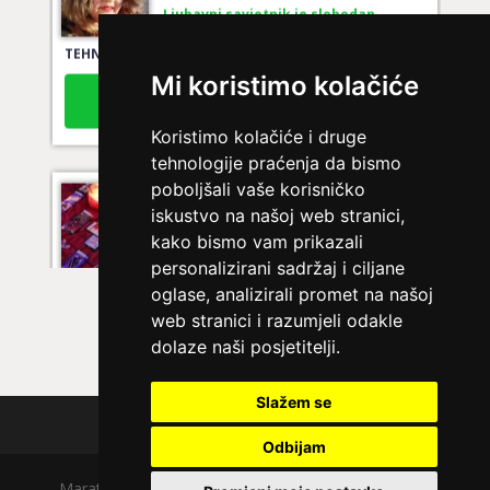
Ljubavni savjetnik je slobodan
TEHNIKE:
ljubavni tarot, izrada runskih amajlija
Mi koristimo kolačiće
Broj tel: 064/600-600
tel:0,93€ - mob:1,12€ min
Koristimo kolačiće i druge
tehnologije praćenja da bismo
poboljšali vaše korisničko
LUCIJA
/ Kod #136
iskustvo na našoj web stranici,
kako bismo vam prikazali
Ljubavni savjetnik je zauzet
personalizirani sadržaj i ciljane
TEHNIKE:
spajanje partnera
oglase, analizirali promet na našoj
Broj tel: 064/600-600
web stranici i razumjeli odakle
tel:0,93€ - mob:1,12€ min
dolaze naši posjetitelji.
Slažem se
Polica privatnosti
ELA
/ Kod 151
Odbijam
Ljubavni savjetnik je zauzet
Maratela mreže d.o.o., 072700700, +18 Copyright Ⓒ