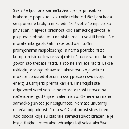
Sve više ljudi bira samački život jer je pritisak za
brakom je popustio. Nisu više toliko oduševljeni kada
se spomene brak, a ni zajednički život više nije toliko
privlačan. Najveća prednost kod samačkog života je
potpuna sloboda koju ne biste imali u vezi ili braku. Ne
morate nikoga slušati, niste podložni tuđim
promjenama raspoloženja, a nema potrebe ni za
kompromisima. Imate svoj mir i tišinu te vam nitko ne
govori što trebate raditi, a što ne smijete raditi. Lakše
usklađujte svoje obaveze i aktivnosti koje volite i
možete se usredotočiti na svoj posao i svu svoju
energiju usmjeriti prema karijeri. Financijski ste
odgovorni sami sebi te ne morate trošiti novce na
rođendane, godišnjice, valentinovo. Generalna mana
samačkog života je nesigurnost. Nemate unutarnji
osjećaj pripadnosti što u vaš život unosi stres i nemir.
Kod osoba koje su izabrale samački život izraženije je
lošije fizičko i mentalno zdravlje i loš seksualni život.