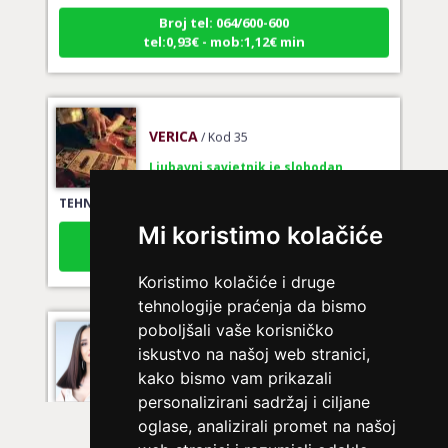
Broj tel: 064/600-600
tel:0,93€ - mob:1,12€ min
VERICA
/ Kod 35
Ljubavni savjetnik je slobodan
TEHNIKE:
tarot za ljubav
Broj tel: 064/600-600
Mi koristimo kolačiće
tel:0,93€ - mob:1,12€ min
Koristimo kolačiće i druge
tehnologije praćenja da bismo
poboljšali vaše korisničko
KRISTINA
/ Kod 160
iskustvo na našoj web stranici,
Ljubavni savjetnik je zauzet
kako bismo vam prikazali
personalizirani sadržaj i ciljane
TEHNIKE:
tarot za ljubav
oglase, analizirali promet na našoj
Broj tel: 064/600-600