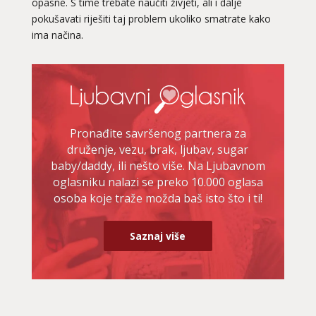
opasne. S time trebate naučiti živjeti, ali i dalje
pokušavati riješiti taj problem ukoliko smatrate kako
ima načina.
Pronađite savršenog partnera za
druženje, vezu, brak, ljubav, sugar
baby/daddy, ili nešto više. Na Ljubavnom
oglasniku nalazi se preko 10.000 oglasa
osoba koje traže možda baš isto što i ti!
Saznaj više
KRISTINA
/ Kod 160