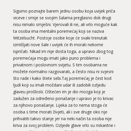
Sigurno poznajte barem jednu osobu koja uvijek priča
viceve i smije se svojim šalama preglasno dok drugi
nisu nimalo smješni. Vjerovali ili ne, ali vrlo moguće kak
ta osoba ima mentalni poremećaj koji se naziva
Witzelsucht. Postoje osobe koje će svaki trenutak
izmišljati nove šale i uvijek će ih morati nekome
ispričati. Nikad im nije dosta toga, a upravo zbog tog
poremećaja mogu imati jako puno problema i
privatnom i poslovnom svijetu. S tim osobama ne
možete normalno razgovarati, a često nisu ni svjesni
što rade i kako štete sebi.Taj poremećaj je čest kod
ljudi koji su imali moždani udar ili zadobili ozljedu
glaveu prošlosti. Oštećen im je dio mozga koji je
zadužen za određeno ponašanje i upravo je to krivac
za njihovo ponašanje. Lijeka za to nema stoga će
osoba s time morati živjeti, ali i sve druge oko nje
prihvatiti takvo stanje jer na neki način ta osoba nije
kriva za svoj problem. Ozljede glave vrlo su riskantne i