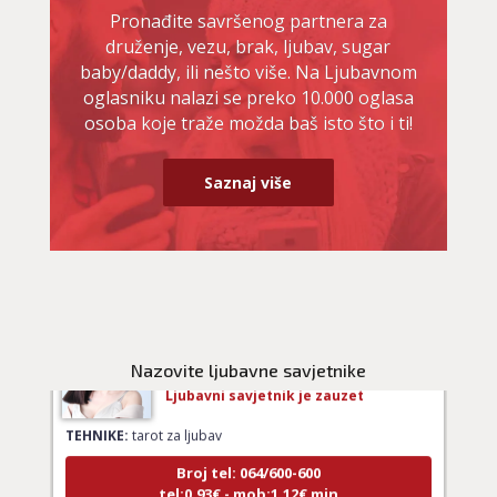
tel:0,93€ - mob:1,12€ min
Pronađite savršenog partnera za
druženje, vezu, brak, ljubav, sugar
baby/daddy, ili nešto više. Na Ljubavnom
oglasniku nalazi se preko 10.000 oglasa
JANA
/ Kod 49
osoba koje traže možda baš isto što i ti!
Ljubavni savjetnik je zauzet
Saznaj više
TEHNIKE:
tarot za ljubav
Broj tel: 064/600-600
tel:0,93€ - mob:1,12€ min
KRISTINA
/ Kod 160
Nazovite ljubavne savjetnike
Ljubavni savjetnik je zauzet
TEHNIKE:
tarot za ljubav
Broj tel: 064/600-600
tel:0,93€ - mob:1,12€ min