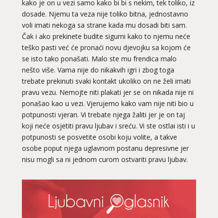
kako je on u vezi samo kako bi bi s nekim, tek toliko, iz
dosade. Njemu ta veza nije toliko bitna, jednostavno
voli imati nekoga sa strane kada mu dosadi biti sam.
Čak i ako prekinete budite sigurni kako to njemu neće
teško pasti već će pronaći novu djevojku sa kojom će
se isto tako ponašati. Malo ste mu frendica malo
nešto više. Vama nije do nikakvih igri i zbog toga
trebate prekinuti svaki kontakt ukoliko on ne želi imati
pravu vezu. Nemojte niti plakati jer se on nikada nije ni
ponašao kao u vezi. Vjerujemo kako vam nije niti bio u
potpunosti vjeran. Vi trebate njega žaliti jer je on taj
koji neće osjetiti pravu ljubav i sreću. Vi ste ostlai isti i u
potpunosti se posvetite osobi koju volite, a takve
osobe poput njega uglavnom postanu depresivne jer
nisu mogli sa ni jednom curom ostvariti pravu ljubav.
VIKTORIJA
/ Kod 369
Ljubavni savjetnik je slobodan
TEHNIKE:
astrologija
Broj tel: 064/600-600