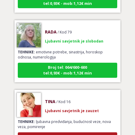
RADA
/ Kod 79
Ljubavni savjetnik je slobodan
TEHNIKE:
emotivne potrebe, sinastrija, horoskop
odnosa, numerologija
Broj tel: 064/600-600
tel:0,93€ - mob:1,12€ min
TINA
/ Kod 16
Ljubavni savjetnik je zauzet
TEHNIKE:
ljubavna predviđanja, budućnost veze, nova
veza, pomirenje
Broj tel: 064/600-600