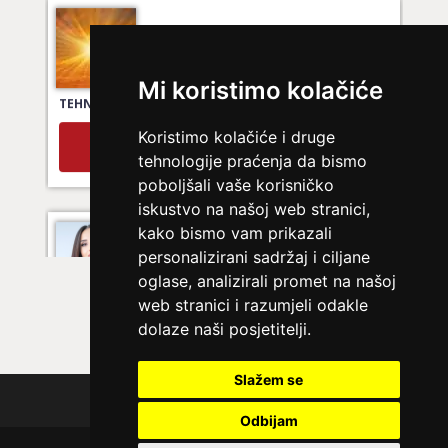
JANA
/ Kod 49
Ljubavni savjetnik je zauzet
Mi koristimo kolačiće
TEHNIKE:
tarot za ljubav
Broj tel: 064/600-600
Koristimo kolačiće i druge
tel:0,93€ - mob:1,12€ min
tehnologije praćenja da bismo
poboljšali vaše korisničko
iskustvo na našoj web stranici,
kako bismo vam prikazali
KRISTINA
/ Kod 160
personalizirani sadržaj i ciljane
Ljubavni savjetnik je zauzet
oglase, analizirali promet na našoj
web stranici i razumjeli odakle
TEHNIKE:
tarot za ljubav
dolaze naši posjetitelji.
Broj tel: 064/600-600
tel:0,93€ - mob:1,12€ min
Slažem se
Polica privatnosti
Odbijam