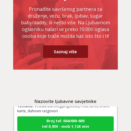
Pronađite savršenog partnera za
druženje, vezu, brak, ljubav, sugar
baby/daddy, ili nešto više. Na Ljubavnom
oglasniku nalazi se preko 10.000 oglasa
osoba koje traže možda baš isto što i ti!
Saznaj više
DIJA
/ Kod 64
Ljubavni savjetnik je slobodan
Nazovite ljubavne savjetnike
TEHNIKE:
vedska astrologija (jyotish), reiki, tarot, oracle
karte, duhovni razgovori
Broj tel: 064/600-600
tel:0,93€ - mob:1,12€ min