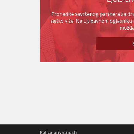
Pronađite savršenog partnera za druž
nešto više. Na Ljubavnom oglasniku 
možda 
Polica privatnosti