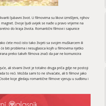
riti ljubavni život. U filmovima su likovi izmišljeni, njihov
 kao magnet. Dvoje ljudi uvijek se nađe u pravo vrijeme na
sretno do kraja života. Romantični filmovi i sapunice
kako ćete moći isto tako živjeti sa svojim muškarcem ili
će biti problema i nesuglasica kojih u filmovima rijetko
irana preko takvih filmova znači da par ne komunicira
će, ali stvarni život je totalno druga priča gdje ne postoji
 kada to reći. Možda sami to ne shvaćate, ali ti filmovi jako
 Osobe koje gledaju romantične filmove vjeruju u sudbinu i