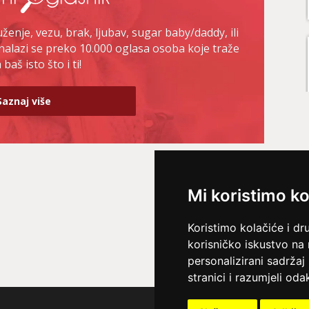
enje, vezu, brak, ljubav, sugar baby/daddy, ili
nalazi se preko 10.000 oglasa osoba koje traže
baš isto što i ti!
Saznaj više
Mi koristimo ko
Koristimo kolačiće i dr
korisničko iskustvo na
personalizirani sadržaj 
stranici i razumjeli odak