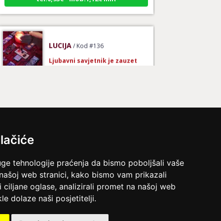
LUCIJA
/ Kod #136
Ljubavni savjetnik je zauzet
TEHNIKE:
spajanje partnera
Broj tel: 064/600-600
tel:0,93€ - mob:1,12€ min
lačiće
VESNA
/ Kod 05
Ljubavni savjetnik je zauzet
uge tehnologije praćenja da bismo poboljšali vaše
 našoj web stranici, kako bismo vam prikazali
TEHNIKE:
ljubavni tarot, izrada runskih amajlija
i ciljane oglase, analizirali promet na našoj web
Broj tel: 064/600-600
le dolaze naši posjetitelji.
tel:0,93€ - mob:1,12€ min