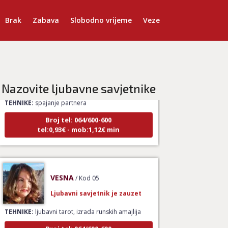
Brak
Zabava
Slobodno vrijeme
Veze
LUCIJA
/ Kod #136
Ljubavni savjetnik je zauzet
Nazovite ljubavne savjetnike
TEHNIKE:
spajanje partnera
Broj tel: 064/600-600
tel:0,93€ - mob:1,12€ min
VESNA
/ Kod 05
Ljubavni savjetnik je zauzet
TEHNIKE:
ljubavni tarot, izrada runskih amajlija
Broj tel: 064/600-600