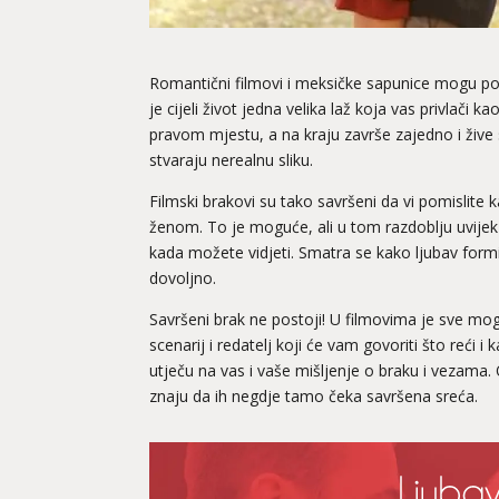
Romantični filmovi i meksičke sapunice mogu pokva
je cijeli život jedna velika laž koja vas privlači
pravom mjestu, a na kraju završe zajedno i žive 
stvaraju nerealnu sliku.
Filmski brakovi su tako savršeni da vi pomislite 
ženom. To je moguće, ali u tom razdoblju uvijek 
kada možete vidjeti. Smatra se kako ljubav form
dovoljno.
Savršeni brak ne postoji! U filmovima je sve mogu
scenarij i redatelj koji će vam govoriti što reći i
utječu na vas i vaše mišljenje o braku i vezama.
znaju da ih negdje tamo čeka savršena sreća.