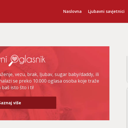
Naslovna
Ljubavni savjetnici
enje, vezu, brak, ljubav, sugar baby/daddy, ili
nalazi se preko 10.000 oglasa osoba koje traže
baš isto što i ti!
Saznaj više