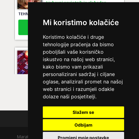
Ljubavni savjetnik je slobodan
TEHNIKE:
ljubavni tarot, izrada runskih amajlija
Mi koristimo kolačiće
Broj tel: 064/600-600
tel:0,93€ - mob:1,12€ min
Koristimo kolačiće i druge
tehnologije praćenja da bismo
poboljšali vaše korisničko
LUCIJA
/ Kod #136
iskustvo na našoj web stranici,
kako bismo vam prikazali
Ljubavni savjetnik je zauzet
personalizirani sadržaj i ciljane
TEHNIKE:
spajanje partnera
oglase, analizirali promet na našoj
Broj tel: 064/600-600
web stranici i razumjeli odakle
tel:0,93€ - mob:1,12€ min
dolaze naši posjetitelji.
Slažem se
Polica privatnosti
ELA
/ Kod 151
Odbijam
Ljubavni savjetnik je slobodan
Maratela mreže d.o.o., 072700700, +18 Copyright Ⓒ
Promjeni moje postavke