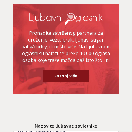
Pronađite savršenog partnera za
druženje, vezu, brak, ljubav, sugar
baby/daddy, ili nešto više. Na Ljubavnom
oglasniku nalazi se preko 10.000 oglasa
osoba koje traže možda baš isto što i ti!
Saznaj više
LUCIJA
/ Kod #136
Ljubavni savjetnik je zauzet
Nazovite ljubavne savjetnike
TEHNIKE:
spajanje partnera