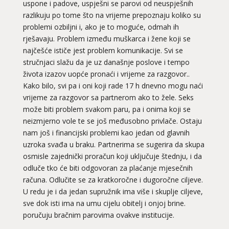
uspone i padove, uspješni se parovi od neuspješnih
razlikuju po tome što na vrijeme prepoznaju koliko su
problemi ozbiljni i, ako je to moguće, odmah ih
rješavaju. Problem između muškarca i žene koji se
najčešće ističe jest problem komunikacije. Svi se
stručnjaci slažu da je uz današnje poslove i tempo
života izazov uopće pronaći i vrijeme za razgovor..
Kako bilo, svi pa i oni koji rade 17 h dnevno mogu naći
vrijeme za razgovor sa partnerom ako to žele. Seks
može biti problem svakom paru, pa i onima koji se
neizmjerno vole te se još međusobno privlače. Ostaju
nam još i financijski problemi kao jedan od glavnih
uzroka svađa u braku. Partnerima se sugerira da skupa
osmisle zajednički proračun koji uključuje štednju, i da
odluče tko će biti odgovoran za plaćanje mjesečnih
računa. Odlučite se za kratkoročne i dugoročne ciljeve.
U redu je i da jedan supružnik ima više i skuplje ciljeve,
sve dok isti ima na umu cijelu obitelj i onjoj brine.
poručuju bračnim parovima ovakve institucije.