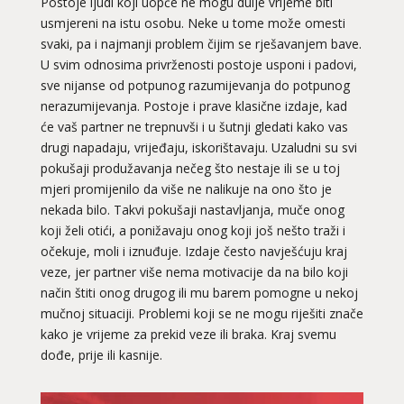
Postoje ljudi koji uopće ne mogu dulje vrijeme biti
usmjereni na istu osobu. Neke u tome može omesti
svaki, pa i najmanji problem čijim se rješavanjem bave.
U svim odnosima privrženosti postoje usponi i padovi,
sve nijanse od potpunog razumijevanja do potpunog
nerazumijevanja. Postoje i prave klasične izdaje, kad
će vaš partner ne trepnuvši i u šutnji gledati kako vas
drugi napadaju, vrijeđaju, iskorištavaju. Uzaludni su svi
pokušaji produžavanja nečeg što nestaje ili se u toj
mjeri promijenilo da više ne nalikuje na ono što je
nekada bilo. Takvi pokušaji nastavljanja, muče onog
koji želi otići, a ponižavaju onog koji još nešto traži i
očekuje, moli i iznuđuje. Izdaje često navješćuju kraj
veze, jer partner više nema motivacije da na bilo koji
način štiti onog drugog ili mu barem pomogne u nekoj
mučnoj situaciji. Problemi koji se ne mogu riješiti znače
kako je vrijeme za prekid veze ili braka. Kraj svemu
dođe, prije ili kasnije.