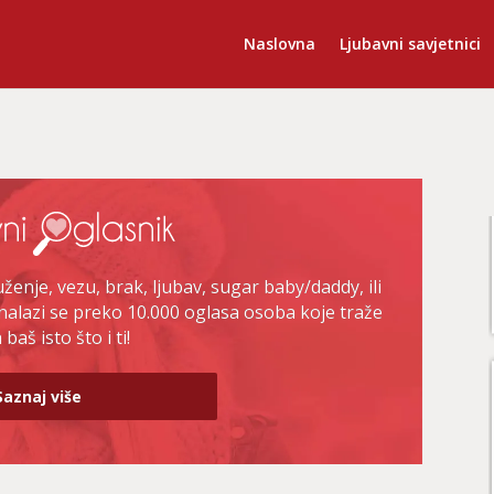
Naslovna
Ljubavni savjetnici
enje, vezu, brak, ljubav, sugar baby/daddy, ili
nalazi se preko 10.000 oglasa osoba koje traže
baš isto što i ti!
Saznaj više