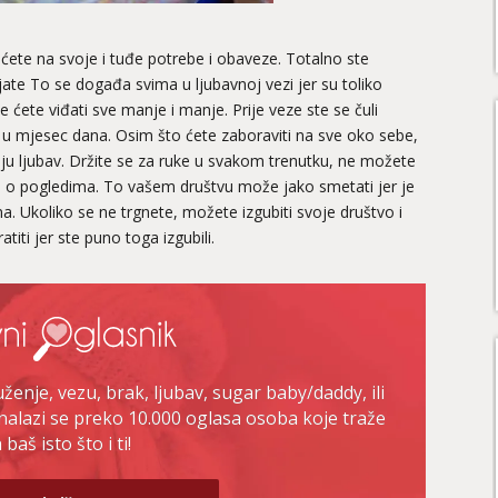
 ćete na svoje i tuđe potrebe i obaveze. Totalno ste
ate To se događa svima u ljubavnoj vezi jer su toliko
je ćete viđati sve manje i manje. Prije veze ste se čuli
 u mjesec dana. Osim što ćete zaboraviti na sve oko sebe,
svoju ljubav. Držite se za ruke u svakom trenutku, ne možete
o o pogledima. To vašem društvu može jako smetati jer je
ima. Ukoliko se ne trgnete, možete izgubiti svoje društvo i
titi jer ste puno toga izgubili.
enje, vezu, brak, ljubav, sugar baby/daddy, ili
nalazi se preko 10.000 oglasa osoba koje traže
baš isto što i ti!