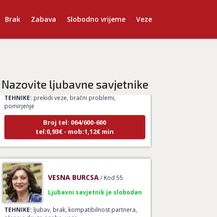
Brak
Zabava
Slobodno vrijeme
Veze
DENI
/ Kod 15
Ljubavni savjetnik je zauzet
Nazovite ljubavne savjetnike
TEHNIKE:
prekidi veze, bračni problemi,
pomirjenje
Broj tel: 064/600-600
tel:0,93€ - mob:1,12€ min
VESNA BURCSA
/ Kod 55
Ljubavni savjetnik je slobodan
TEHNIKE:
ljubav, brak, kompatibilnost partnera,
planovi druge osobe, veza