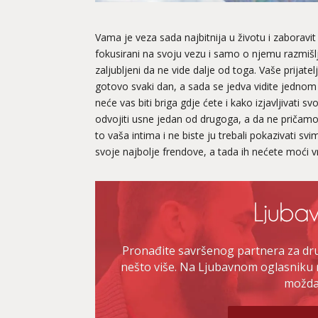
Vama je veza sada najbitnija u životu i zaboravit
fokusirani na svoju vezu i samo o njemu razmišlj
zaljubljeni da ne vide dalje od toga. Vaše prijatel
gotovo svaki dan, a sada se jedva vidite jednom
neće vas biti briga gdje ćete i kako izjavljivati 
odvojiti usne jedan od drugoga, a da ne pričam
to vaša intima i ne biste ju trebali pokazivati sv
svoje najbolje frendove, a tada ih nećete moći vra
Pronađite savršenog partnera za druž
nešto više. Na Ljubavnom oglasniku 
možda 