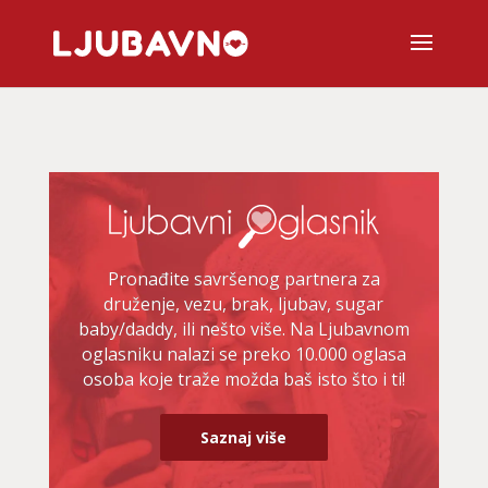
Pronađite savršenog partnera za
druženje, vezu, brak, ljubav, sugar
baby/daddy, ili nešto više. Na Ljubavnom
oglasniku nalazi se preko 10.000 oglasa
osoba koje traže možda baš isto što i ti!
Saznaj više