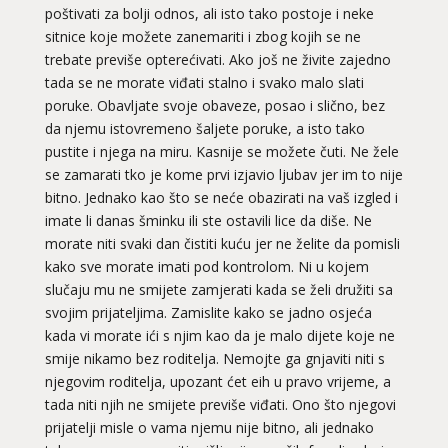
poštivati za bolji odnos, ali isto tako postoje i neke
sitnice koje možete zanemariti i zbog kojih se ne
trebate previše opterećivati. Ako još ne živite zajedno
tada se ne morate viđati stalno i svako malo slati
poruke. Obavljate svoje obaveze, posao i slično, bez
da njemu istovremeno šaljete poruke, a isto tako
pustite i njega na miru. Kasnije se možete čuti. Ne žele
se zamarati tko je kome prvi izjavio ljubav jer im to nije
bitno. Jednako kao što se neće obazirati na vaš izgled i
imate li danas šminku ili ste ostavili lice da diše. Ne
morate niti svaki dan čistiti kuću jer ne želite da pomisli
kako sve morate imati pod kontrolom. Ni u kojem
slučaju mu ne smijete zamjerati kada se želi družiti sa
svojim prijateljima. Zamislite kako se jadno osjeća
kada vi morate ići s njim kao da je malo dijete koje ne
smije nikamo bez roditelja. Nemojte ga gnjaviti niti s
njegovim roditelja, upozant ćet eih u pravo vrijeme, a
tada niti njih ne smijete previše viđati. Ono što njegovi
prijatelji misle o vama njemu nije bitno, ali jednako