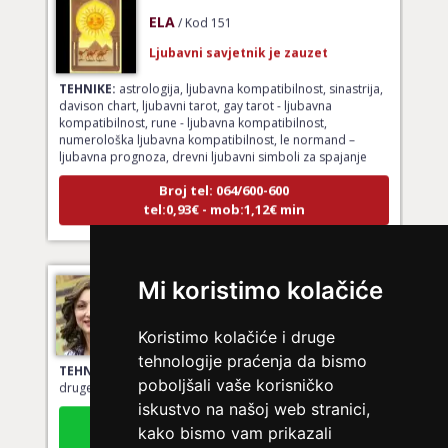
ELA
/ Kod 151
Ljubavni savjetnik je zauzet
TEHNIKE:
astrologija, ljubavna kompatibilnost, sinastrija,
davison chart, ljubavni tarot, gay tarot - ljubavna
kompatibilnost, rune - ljubavna kompatibilnost,
numerološka ljubavna kompatibilnost, le normand –
ljubavna prognoza, drevni ljubavni simboli za spajanje
Broj tel: 064/600-600
tel:0,93€ - mob:1,12€ min
Mi koristimo kolačiće
VESNA BURCSA
/ Kod 55
Ljubavni savjetnik je slobodan
Koristimo kolačiće i druge
TEHNIKE:
ljubav, brak, kompatibilnost partnera, planovi
tehnologije praćenja da bismo
druge osobe, veza
poboljšali vaše korisničko
Broj tel: 064/600-600
iskustvo na našoj web stranici,
tel:0,93€ - mob:1,12€ min
kako bismo vam prikazali