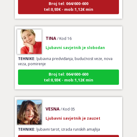
tel:0,93€ - mob:1,12€ min
TINA
/ Kod 16
Ljubavni savjetnik je slobodan
TEHNIKE:
ljubavna predviđanja, budućnost veze, nova
veza, pomirenje
Broj tel: 064/600-600
tel:0,93€ - mob:1,12€ min
VESNA
/ Kod 05
Ljubavni savjetnik je zauzet
TEHNIKE:
ljubavni tarot, izrada runskih amajlija
Broj tel: 064/600-600