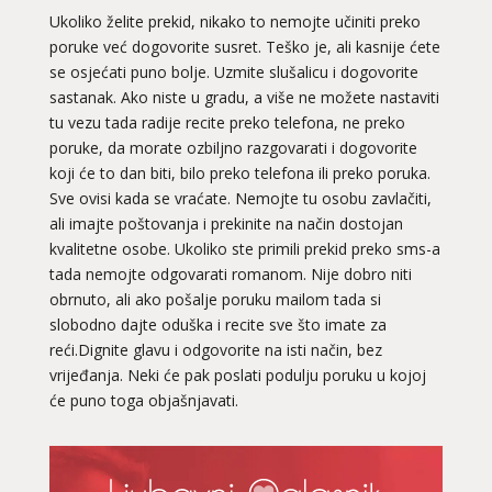
Ukoliko želite prekid, nikako to nemojte učiniti preko
poruke već dogovorite susret. Teško je, ali kasnije ćete
se osjećati puno bolje. Uzmite slušalicu i dogovorite
sastanak. Ako niste u gradu, a više ne možete nastaviti
tu vezu tada radije recite preko telefona, ne preko
poruke, da morate ozbiljno razgovarati i dogovorite
koji će to dan biti, bilo preko telefona ili preko poruka.
Sve ovisi kada se vraćate. Nemojte tu osobu zavlačiti,
ali imajte poštovanja i prekinite na način dostojan
kvalitetne osobe. Ukoliko ste primili prekid preko sms-a
tada nemojte odgovarati romanom. Nije dobro niti
obrnuto, ali ako pošalje poruku mailom tada si
slobodno dajte oduška i recite sve što imate za
reći.Dignite glavu i odgovorite na isti način, bez
vrijeđanja. Neki će pak poslati podulju poruku u kojoj
će puno toga objašnjavati.