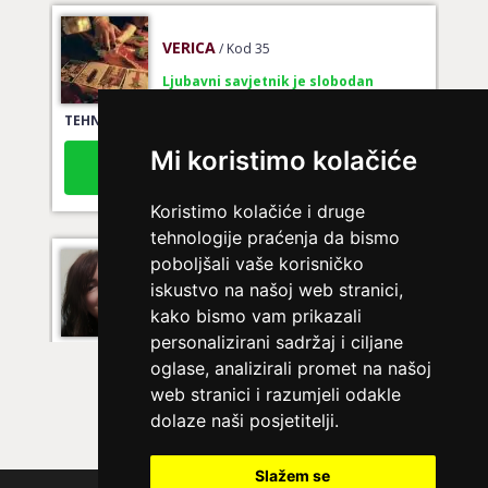
VERICA
/ Kod 35
Ljubavni savjetnik je slobodan
TEHNIKE:
tarot za ljubav
Broj tel: 064/600-600
Mi koristimo kolačiće
tel:0,93€ - mob:1,12€ min
Koristimo kolačiće i druge
tehnologije praćenja da bismo
poboljšali vaše korisničko
VIKTORIJA
/ Kod 369
iskustvo na našoj web stranici,
Ljubavni savjetnik je zauzet
kako bismo vam prikazali
TEHNIKE:
astrologija
personalizirani sadržaj i ciljane
oglase, analizirali promet na našoj
Broj tel: 064/600-600
web stranici i razumjeli odakle
tel:0,93€ - mob:1,12€ min
dolaze naši posjetitelji.
Slažem se