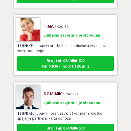
TINA
/ Kod 16
Ljubavni savjetnik je slobodan
TEHNIKE:
ljubavna predviđanja, budućnost veze, nova
veza, pomirenje
Broj tel: 064/600-600
tel:0,93€ - mob:1,12€ min
DOMINIK
/ Kod 127
Ljubavni savjetnik je slobodan
TEHNIKE:
ljubavni horar, astrološko i numerološko
spajanje partnera, karta odnosa
Broj tel: 064/600-600
tel:0,93€ - mob:1,12€ min