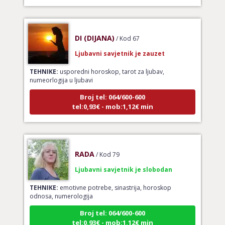
DI (DIJANA)
/ Kod 67
Ljubavni savjetnik je zauzet
TEHNIKE:
usporedni horoskop, tarot za ljubav,
numeorlogija u ljubavi
Broj tel: 064/600-600
tel:0,93€ - mob:1,12€ min
RADA
/ Kod 79
Ljubavni savjetnik je slobodan
TEHNIKE:
emotivne potrebe, sinastrija, horoskop
odnosa, numerologija
Broj tel: 064/600-600
tel:0,93€ - mob:1,12€ min