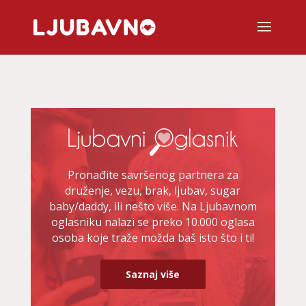
Pronađite savršenog partnera za
druženje, vezu, brak, ljubav, sugar
baby/daddy, ili nešto više. Na Ljubavnom
oglasniku nalazi se preko 10.000 oglasa
osoba koje traže možda baš isto što i ti!
Saznaj više