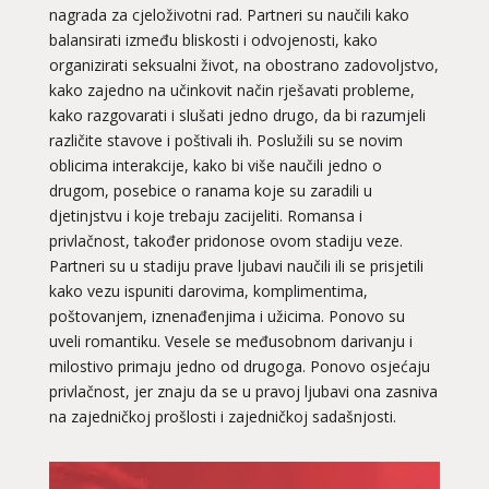
nagrada za cjeloživotni rad. Partneri su naučili kako
balansirati između bliskosti i odvojenosti, kako
organizirati seksualni život, na obostrano zadovoljstvo,
kako zajedno na učinkovit način rješavati probleme,
kako razgovarati i slušati jedno drugo, da bi razumjeli
različite stavove i poštivali ih. Poslužili su se novim
oblicima interakcije, kako bi više naučili jedno o
drugom, posebice o ranama koje su zaradili u
djetinjstvu i koje trebaju zacijeliti. Romansa i
privlačnost, također pridonose ovom stadiju veze.
Partneri su u stadiju prave ljubavi naučili ili se prisjetili
kako vezu ispuniti darovima, komplimentima,
poštovanjem, iznenađenjima i užicima. Ponovo su
uveli romantiku. Vesele se međusobnom darivanju i
milostivo primaju jedno od drugoga. Ponovo osjećaju
privlačnost, jer znaju da se u pravoj ljubavi ona zasniva
na zajedničkoj prošlosti i zajedničkoj sadašnjosti.