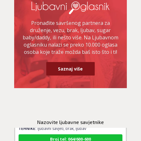
Pronađite savršenog partnera za
druženje, vezu, brak, ljubav, sugar
baby/daddy, ili nešto više. Na Ljubavnom
oglasniku nalazi se preko 10.000 oglasa
osoba koje traže možda baš isto što i ti!
Saznaj više
AZRA
/ Kod 02
Ljubavni savjetnik je slobodan
Nazovite ljubavne savjetnike
TEHNIKE:
ljubavni savjeti, brak, ljubav
Broj tel: 064/600-600