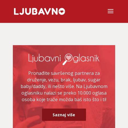
Pronađite savršenog partnera za
druženje, vezu, brak, ljubav, sugar
baby/daddy, ili nešto više. Na Ljubavnom
oglasniku nalazi se preko 10.000 oglasa
osoba koje traže možda baš isto što i ti!
Saznaj više