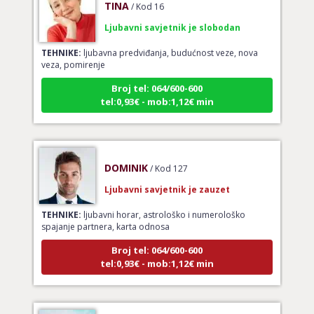
Ljubavni savjetnik je slobodan
TEHNIKE:
ljubavna predviđanja, budućnost veze, nova
veza, pomirenje
Broj tel: 064/600-600
tel:0,93€ - mob:1,12€ min
DOMINIK
/ Kod 127
Ljubavni savjetnik je zauzet
TEHNIKE:
ljubavni horar, astrološko i numerološko
spajanje partnera, karta odnosa
Broj tel: 064/600-600
tel:0,93€ - mob:1,12€ min