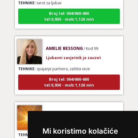
Broj tel: 064/600-600
tel:0,93€ - mob:1,12€ min
AMELIE BESSONG
/ Kod 99
Ljubavni savjetnik je zauzet
TEHNIKE:
spajanje partnera, zaštita veze
Broj tel: 064/600-600
tel:0,93€ - mob:1,12€ min
JANA
/ Kod 49
Ljubavni savjetnik je zauzet
Mi koristimo kolačiće
TEHNIKE:
tarot za ljubav