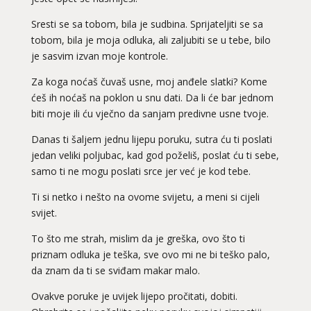
Sresti se sa tobom, bila je sudbina. Sprijateljiti se sa
tobom, bila je moja odluka, ali zaljubiti se u tebe, bilo
je sasvim izvan moje kontrole.
Za koga noćaš čuvaš usne, moj anđele slatki? Kome
ćeš ih noćaš na poklon u snu dati. Da li će bar jednom
biti moje ili ću vječno da sanjam predivne usne tvoje.
Danas ti šaljem jednu lijepu poruku, sutra ću ti poslati
jedan veliki poljubac, kad god poželiš, poslat ću ti sebe,
samo ti ne mogu poslati srce jer već je kod tebe.
Ti si netko i nešto na ovome svijetu, a meni si cijeli
svijet.
To što me strah, mislim da je greška, ovo što ti
priznam odluka je teška, sve ovo mi ne bi teško palo,
da znam da ti se sviđam makar malo.
Ovakve poruke je uvijek lijepo pročitati, dobiti.