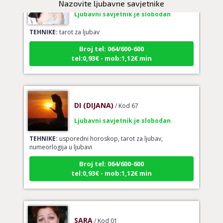
Nazovite ljubavne savjetnike
Ljubavni savjetnik je slobodan
TEHNIKE:
tarot za ljubav
Broj tel: 064/600-600
tel:0,93€ - mob:1,12€ min
DI (DIJANA)
/ Kod 67
Ljubavni savjetnik je slobodan
TEHNIKE:
usporedni horoskop, tarot za ljubav,
numeorlogija u ljubavi
Broj tel: 064/600-600
tel:0,93€ - mob:1,12€ min
SARA
/ Kod 01