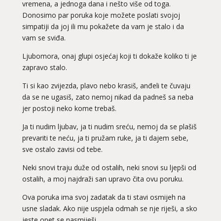
vremena, a jednoga dana i nešto više od toga.
Donosimo par poruka koje možete poslati svojoj
simpatiji da joj ili mu pokažete da vam je stalo i da
vam se sviđa.
Ljubomora, onaj glupi osjećaj koji ti dokaže koliko ti je
zapravo stalo.
Ti si kao zvijezda, plavo nebo krasiš, anđeli te čuvaju
da se ne ugasiš, zato nemoj nikad da padneš sa neba
jer postoji neko kome trebaš.
Ja ti nudim ljubav, ja ti nudim sreću, nemoj da se plašiš
prevariti te neću, ja ti pružam ruke, ja ti dajem sebe,
sve ostalo zavisi od tebe.
Neki snovi traju duže od ostalih, neki snovi su ljepši od
ostalih, a moj najdraži san upravo čita ovu poruku.
Ova poruka ima svoj zadatak da ti stavi osmijeh na
usne sladak. Ako nije uspjela odmah se nje riješi, a sko
jeste opet se nasmiješi.