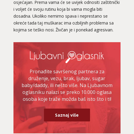
osjećajan. Prema vama će se uvijek odnositi zaštitnički
i voljet će svoju rutinu koja bi vama mogla biti
dosadna. Ukoliko nemirno spava i neprestano se
okreće tada taj muškarac ima ozbiljnih problema sa
ELA
/ Kod 151
kojima se teško nosi. Živčan je i ponekad agresivan.
Ljubavni savjetnik je slobodan
TEHNIKE:
astrologija, ljubavna kompatibilnost, sinastrija,
davison chart, ljubavni tarot, gay tarot - ljubavna
kompatibilnost, rune - ljubavna kompatibilnost,
numerološka ljubavna kompatibilnost, le normand –
ljubavna prognoza, drevni ljubavni simboli za spajanje
Pronađite savršenog partnera za
druženje, vezu, brak, ljubav, sugar
Broj tel: 064/600-600
baby/daddy, ili nešto više. Na Ljubavnom
tel:0,93€ - mob:1,12€ min
oglasniku nalazi se preko 10.000 oglasa
osoba koje traže možda baš isto što i ti!
VESNA BURCSA
/ Kod 55
Saznaj više
Ljubavni savjetnik je zauzet
TEHNIKE:
ljubav, brak, kompatibilnost partnera, planovi