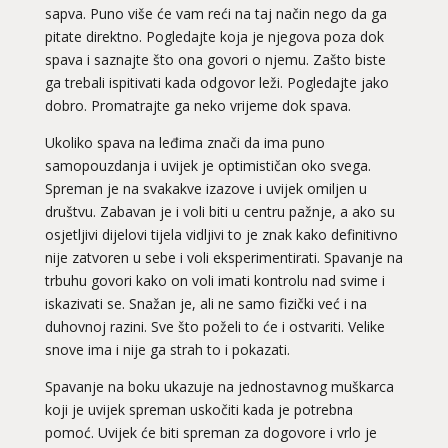
sapva. Puno više će vam reći na taj način nego da ga
pitate direktno. Pogledajte koja je njegova poza dok
spava i saznajte što ona govori o njemu. Zašto biste
ga trebali ispitivati kada odgovor leži. Pogledajte jako
dobro. Promatrajte ga neko vrijeme dok spava.
Ukoliko spava na leđima znači da ima puno
samopouzdanja i uvijek je optimističan oko svega.
Spreman je na svakakve izazove i uvijek omiljen u
društvu. Zabavan je i voli biti u centru pažnje, a ako su
osjetljivi dijelovi tijela vidljivi to je znak kako definitivno
nije zatvoren u sebe i voli eksperimentirati. Spavanje na
trbuhu govori kako on voli imati kontrolu nad svime i
iskazivati se. Snažan je, ali ne samo fizički već i na
duhovnoj razini. Sve što poželi to će i ostvariti. Velike
snove ima i nije ga strah to i pokazati.
Spavanje na boku ukazuje na jednostavnog muškarca
koji je uvijek spreman uskočiti kada je potrebna
pomoć. Uvijek će biti spreman za dogovore i vrlo je