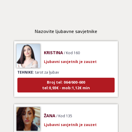
druge osobe, veza
Broj tel: 064/600-600
tel:0,93€ - mob:1,12€ min
Nazovite ljubavne savjetnike
KRISTINA
/ Kod 160
Ljubavni savjetnik je zauzet
TEHNIKE:
tarot za ljubav
Broj tel: 064/600-600
tel:0,93€ - mob:1,12€ min
ŽANA
/ Kod 135
Ljubavni savjetnik je zauzet
TEHNIKE:
ljubavni tarot, energetska analiza odnosa