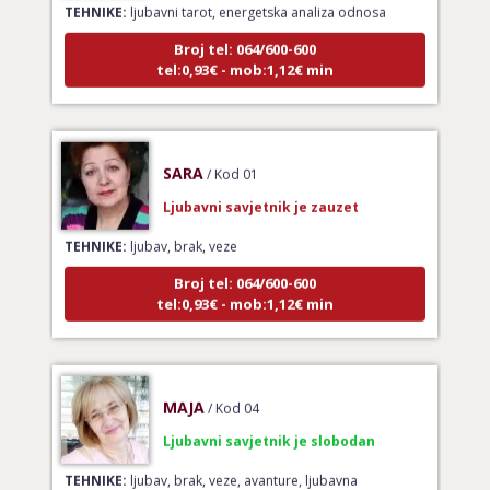
Broj tel: 064/600-600
tel:0,93€ - mob:1,12€ min
SARA
/ Kod 01
Ljubavni savjetnik je zauzet
TEHNIKE:
ljubav, brak, veze
Broj tel: 064/600-600
tel:0,93€ - mob:1,12€ min
MAJA
/ Kod 04
Ljubavni savjetnik je slobodan
TEHNIKE:
ljubav, brak, veze, avanture, ljubavna
predviđanja i savjeti, kompatibilnost partnera, pogled u