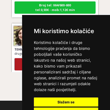
Broj tel: 064/600-600
tel:0,93€ - mob:1,12€ min
VESNA BURCSA
/ Kod 55
Mi koristimo kolačiće
Ljubavni savjetnik je zauzet
Koristimo kolačiće i druge
TEHNIKE:
ljubav, brak, kompatibilnost partnera, planovi
tehnologije praćenja da bismo
druge osobe, veza
poboljšali vaše korisničko
Broj tel: 064/600-600
iskustvo na našoj web stranici,
tel:0,93€ - mob:1,12€ min
kako bismo vam prikazali
personalizirani sadržaj i ciljane
oglase, analizirali promet na našoj
web stranici i razumjeli odakle
KRISTINA
/ Kod 160
dolaze naši posjetitelji.
Ljubavni savjetnik je zauzet
TEHNIKE:
tarot za ljubav
Slažem se
Polica privatnosti