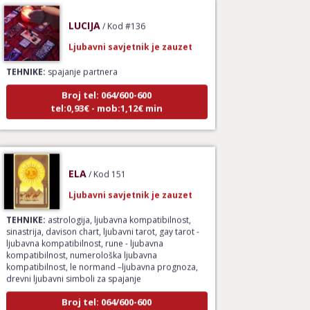
LUCIJA
/ Kod #136
Ljubavni savjetnik je zauzet
TEHNIKE:
spajanje partnera
Broj tel: 064/600-600
tel:0,93€ - mob:1,12€ min
ELA
/ Kod 151
Ljubavni savjetnik je zauzet
TEHNIKE:
astrologija, ljubavna kompatibilnost,
sinastrija, davison chart, ljubavni tarot, gay tarot -
ljubavna kompatibilnost, rune - ljubavna
kompatibilnost, numerološka ljubavna
kompatibilnost, le normand –ljubavna prognoza,
drevni ljubavni simboli za spajanje
Broj tel: 064/600-600
tel:0,93€ - mob:1,12€ min