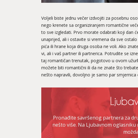
Voljeli biste jednu večer izdvojiti za posebnu osob
nego krenete sa organiziranjem romantične večere
to sve izgledati. Prvo morate odabrati koji dan ć
unaprijed, ali i ostavite si vremena da sve ostalo
pića ili hrane koja druga osoba ne voli. Ako znate
vi, ali i vaš partner ili partnerica. Potrudite se
taj romantičan trenutak, pogotovo u ovom užurb
možete biti romantični ili da ne znate što trebate
nešto napravili, dovoljno je samo par smjernica
Pronađite savršenog partnera za druž
nešto više. Na Ljubavnom oglasniku 
možda 