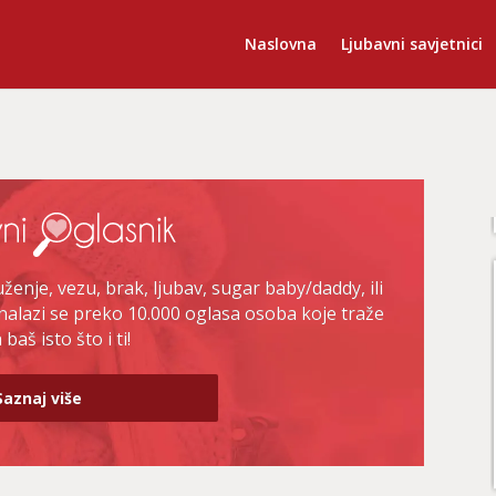
Naslovna
Ljubavni savjetnici
enje, vezu, brak, ljubav, sugar baby/daddy, ili
nalazi se preko 10.000 oglasa osoba koje traže
baš isto što i ti!
Saznaj više