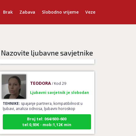
TEHNIKE:
astrologija, ljubavna kompatibilnost,
Brak
Zabava
Slobodno vrijeme
Veze
sinastrija, davison chart, ljubavni tarot, gay tarot -
ljubavna kompatibilnost, rune - ljubavna
kompatibilnost, numerološka ljubavna
kompatibilnost, le normand –ljubavna prognoza,
drevni ljubavni simboli za spajanje
Broj tel: 064/600-600
tel:0,93€ - mob:1,12€ min
Nazovite ljubavne savjetnike
TEODORA
/ Kod 29
Ljubavni savjetnik je slobodan
TEHNIKE:
spajanje partnera, kompatibilnost u
ljubavi, analiza odnosa, ljubavni horoskop
Broj tel: 064/600-600
tel:0,93€ - mob:1,12€ min