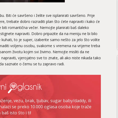
u. Biti će savršeno i želite sve isplanirati savršeno. Prije
, trebate dobro razraditi plan što ćete napraviti i kako će
e biti romantična večer. Nemojte planirati baš daleko
 stignete napraviti. Dobro pripazite da na meniju ne bi bilo
 kuhati, to je super, izaberite samo nešto za jelo što volite
 iznenaditi voljenu osobu, svakome s vremena na vrijeme treba
anom životu kojim svi živimo. Nemojte misliti da ne
 napraviti, vjerojatno sve to znate, ali ako niste nikada tako
 da saznate o čemu se tu zapravo radi.
enje, vezu, brak, ljubav, sugar baby/daddy, ili
nalazi se preko 10.000 oglasa osoba koje traže
baš isto što i ti!