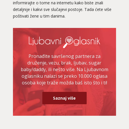
informirajte o tome na internetu kako biste znali
detaljnije i kakvi sve slučajevi postoje. Tada ćete više
poštivati žene u tim danima.
Pronađite savršenog partnera za
druženje, vezu, brak, ljubav, sugar
baby/daddy, ili nešto više. Na Ljubavnom
oglasniku nalazi se preko 10.000 oglasa
osoba koje traže možda baš isto što i ti!
Saznaj više
DENI
/ Kod 15