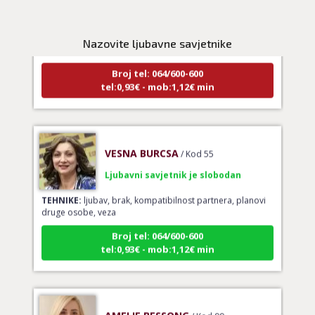
Ljubavni savjetnik je zauzet
TEHNIKE:
prekidi veze, bračni problemi, pomirjenje
Nazovite ljubavne savjetnike
Broj tel: 064/600-600
tel:0,93€ - mob:1,12€ min
VESNA BURCSA
/ Kod 55
Ljubavni savjetnik je slobodan
TEHNIKE:
ljubav, brak, kompatibilnost partnera, planovi
druge osobe, veza
Broj tel: 064/600-600
tel:0,93€ - mob:1,12€ min
AMELIE BESSONG
/ Kod 99