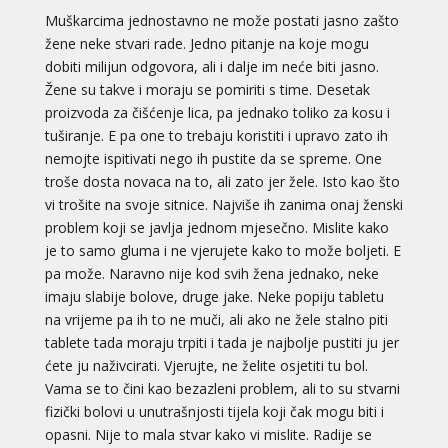
Muškarcima jednostavno ne može postati jasno zašto
žene neke stvari rade. Jedno pitanje na koje mogu
dobiti milijun odgovora, ali i dalje im neće biti jasno.
Žene su takve i moraju se pomiriti s time. Desetak
proizvoda za čišćenje lica, pa jednako toliko za kosu i
tuširanje. E pa one to trebaju koristiti i upravo zato ih
nemojte ispitivati nego ih pustite da se spreme. One
troše dosta novaca na to, ali zato jer žele. Isto kao što
vi trošite na svoje sitnice. Najviše ih zanima onaj ženski
problem koji se javlja jednom mjesečno. Mislite kako
je to samo gluma i ne vjerujete kako to može boljeti. E
pa može. Naravno nije kod svih žena jednako, neke
imaju slabije bolove, druge jake. Neke popiju tabletu
na vrijeme pa ih to ne muči, ali ako ne žele stalno piti
tablete tada moraju trpiti i tada je najbolje pustiti ju jer
ćete ju naživcirati. Vjerujte, ne želite osjetiti tu bol.
Vama se to čini kao bezazleni problem, ali to su stvarni
fizički bolovi u unutrašnjosti tijela koji čak mogu biti i
opasni. Nije to mala stvar kako vi mislite. Radije se