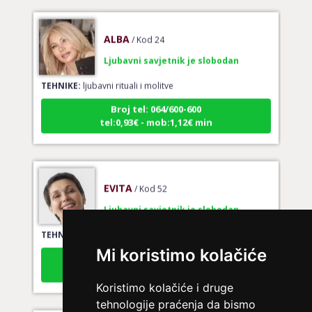
ALBA
/ Kod 24
Ljubavni savjetnik je slobodan
TEHNIKE:
ljubavni rituali i molitve
Broj tel: 064/600-600
tel:0,93€ - mob:1,12€ min
EVITA
/ Kod 52
Ljubavni savjetnik je slobodan
TEHNIKE:
tarot za ljubav
Broj tel: 064/600-600
Mi koristimo kolačiće
tel:0,93€ - mob:1,12€ min
Koristimo kolačiće i druge
tehnologije praćenja da bismo