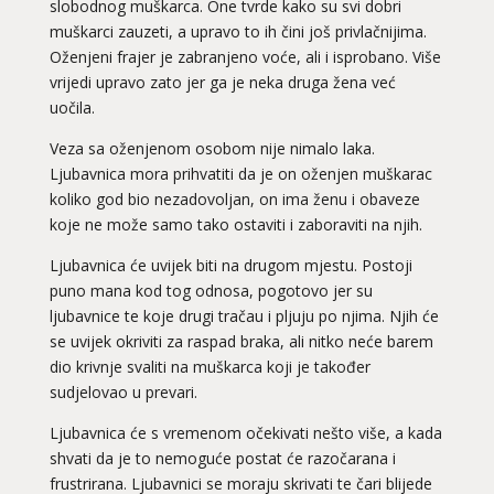
slobodnog muškarca. One tvrde kako su svi dobri
muškarci zauzeti, a upravo to ih čini još privlačnijima.
Oženjeni frajer je zabranjeno voće, ali i isprobano. Više
vrijedi upravo zato jer ga je neka druga žena već
uočila.
Veza sa oženjenom osobom nije nimalo laka.
Ljubavnica mora prihvatiti da je on oženjen muškarac
koliko god bio nezadovoljan, on ima ženu i obaveze
koje ne može samo tako ostaviti i zaboraviti na njih.
Ljubavnica će uvijek biti na drugom mjestu. Postoji
puno mana kod tog odnosa, pogotovo jer su
ljubavnice te koje drugi tračau i pljuju po njima. Njih će
se uvijek okriviti za raspad braka, ali nitko neće barem
dio krivnje svaliti na muškarca koji je također
sudjelovao u prevari.
Ljubavnica će s vremenom očekivati nešto više, a kada
shvati da je to nemoguće postat će razočarana i
frustrirana. Ljubavnici se moraju skrivati te čari blijede