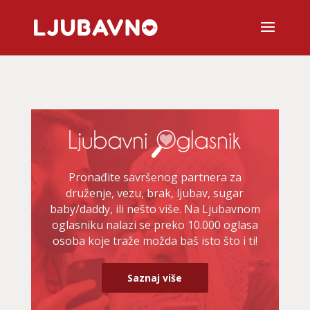
Pronađite savršenog partnera za
druženje, vezu, brak, ljubav, sugar
baby/daddy, ili nešto više. Na Ljubavnom
oglasniku nalazi se preko 10.000 oglasa
osoba koje traže možda baš isto što i ti!
Saznaj više