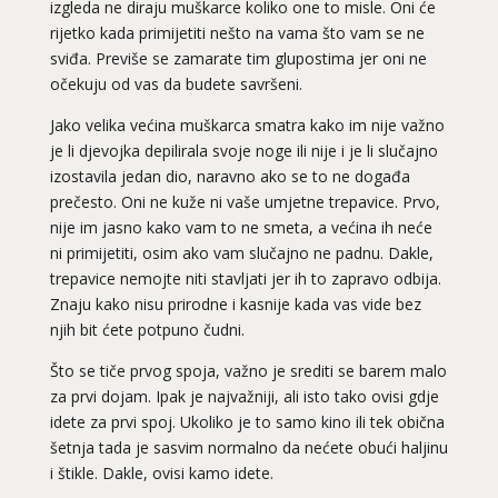
izgleda ne diraju muškarce koliko one to misle. Oni će
rijetko kada primijetiti nešto na vama što vam se ne
sviđa. Previše se zamarate tim glupostima jer oni ne
očekuju od vas da budete savršeni.
Jako velika većina muškarca smatra kako im nije važno
je li djevojka depilirala svoje noge ili nije i je li slučajno
izostavila jedan dio, naravno ako se to ne događa
prečesto. Oni ne kuže ni vaše umjetne trepavice. Prvo,
nije im jasno kako vam to ne smeta, a većina ih neće
ni primijetiti, osim ako vam slučajno ne padnu. Dakle,
trepavice nemojte niti stavljati jer ih to zapravo odbija.
Znaju kako nisu prirodne i kasnije kada vas vide bez
njih bit ćete potpuno čudni.
Što se tiče prvog spoja, važno je srediti se barem malo
za prvi dojam. Ipak je najvažniji, ali isto tako ovisi gdje
idete za prvi spoj. Ukoliko je to samo kino ili tek obična
šetnja tada je sasvim normalno da nećete obući haljinu
i štikle. Dakle, ovisi kamo idete.