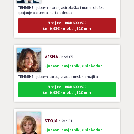
TEHNIKE:
ljubavni horar, astrološko i numerološko
spajanje partnera, karta odnosa
Broj tel: 064/600-600
tel:0,93€ - mob:1,12€ min
VESNA
/ Kod 05
Ljubavni savjetnik je slobodan
TEHNIKE:
ljubavni tarot, izrada runskih amajlija
Broj tel: 064/600-600
tel:0,93€ - mob:1,12€ min
STOJA
/ Kod 31
Ljubavni savjetnik je slobodan