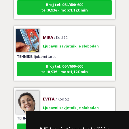
tel:0,93€ - mob:1,12€ min
MIRA
/ Kod 72
Ljubavni savjetnik je slobodan
TEHNIKE:
ljubavni tarot
Broj tel: 064/600-600
tel:0,93€ - mob:1,12€ min
EVITA
/ Kod 52
Ljubavni savjetnik je slobodan
TEHNIKE:
tarot za ljubav
Broj tel: 064/600-600
tel:0,93€ - mob:1,12€ min