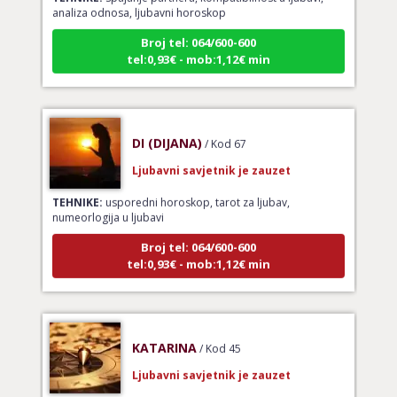
Broj tel: 064/600-600
tel:0,93€ - mob:1,12€ min
DI (DIJANA)
/ Kod 67
Ljubavni savjetnik je zauzet
TEHNIKE:
usporedni horoskop, tarot za ljubav,
numeorlogija u ljubavi
Broj tel: 064/600-600
tel:0,93€ - mob:1,12€ min
KATARINA
/ Kod 45
Ljubavni savjetnik je zauzet
TEHNIKE:
ljubavni savjeti, raskidi veza