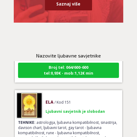
Saznaj više
VIKTORIJA
/ Kod 369
Ljubavni savjetnik je slobodan
TEHNIKE:
astrologija
Nazovite ljubavne savjetnike
Broj tel: 064/600-600
tel:0,93€ - mob:1,12€ min
ELA
/ Kod 151
Ljubavni savjetnik je slobodan
TEHNIKE:
astrologija, ljubavna kompatibilnost, sinastrija,
davison chart, ljubavni tarot, gay tarot - ljubavna
kompatibilnost, rune - ljubavna kompatibilnost,
numerološka ljubavna kompatibilnost, le normand –