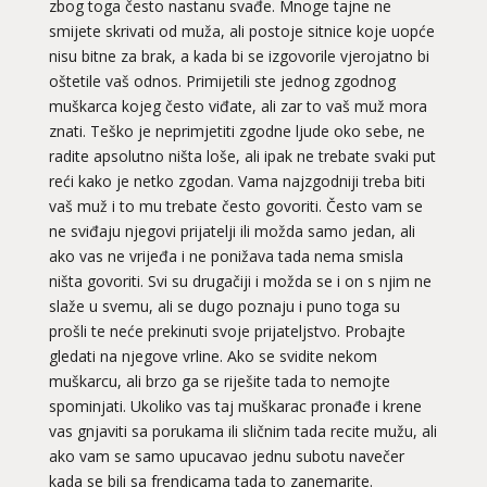
zbog toga često nastanu svađe. Mnoge tajne ne
smijete skrivati od muža, ali postoje sitnice koje uopće
nisu bitne za brak, a kada bi se izgovorile vjerojatno bi
oštetile vaš odnos. Primijetili ste jednog zgodnog
muškarca kojeg često viđate, ali zar to vaš muž mora
znati. Teško je neprimjetiti zgodne ljude oko sebe, ne
radite apsolutno ništa loše, ali ipak ne trebate svaki put
reći kako je netko zgodan. Vama najzgodniji treba biti
vaš muž i to mu trebate često govoriti. Često vam se
ne sviđaju njegovi prijatelji ili možda samo jedan, ali
ako vas ne vrijeđa i ne ponižava tada nema smisla
ništa govoriti. Svi su drugačiji i možda se i on s njim ne
slaže u svemu, ali se dugo poznaju i puno toga su
prošli te neće prekinuti svoje prijateljstvo. Probajte
gledati na njegove vrline. Ako se svidite nekom
muškarcu, ali brzo ga se riješite tada to nemojte
spominjati. Ukoliko vas taj muškarac pronađe i krene
vas gnjaviti sa porukama ili sličnim tada recite mužu, ali
ako vam se samo upucavao jednu subotu navečer
kada se bili sa frendicama tada to zanemarite.