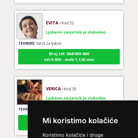
EVITA
/ Kod 52
Ljubavni savjetnik je slobodan
TEHNIKE:
tarot za ljubav
Broj tel: 064/600-600
tel:0,93€ - mob:1,12€ min
VERICA
/ Kod 35
Ljubavni savjetnik je slobodan
TEHNIKE:
tarot za ljubav
Broj tel: 064/600-600
Mi koristimo kolačiće
tel:0,93€ - mob:1,12€ min
Koristimo kolačiće i druge