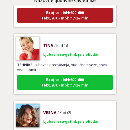
Nazovite ljubavne savjetnike
Broj tel: 064/600-600
tel:0,93€ - mob:1,12€ min
TINA
/ Kod 16
Ljubavni savjetnik je slobodan
TEHNIKE:
ljubavna predviđanja, budućnost veze, nova
veza, pomirenje
Broj tel: 064/600-600
tel:0,93€ - mob:1,12€ min
VESNA
/ Kod 05
Ljubavni savjetnik je slobodan
TEHNIKE:
ljubavni tarot, izrada runskih amajlija