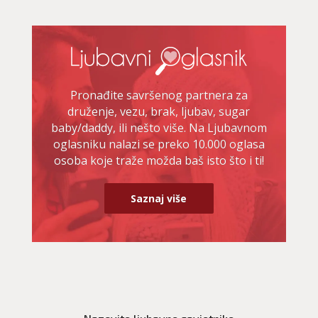
Pronađite savršenog partnera za
druženje, vezu, brak, ljubav, sugar
baby/daddy, ili nešto više. Na Ljubavnom
oglasniku nalazi se preko 10.000 oglasa
osoba koje traže možda baš isto što i ti!
Saznaj više
DINA
/ Kod 38
Ljubavni savjetnik je zauzet
TEHNIKE:
ljubavni savjeti