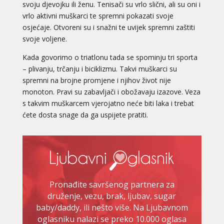
svoju djevojku ili ženu. Tenisači su vrlo slični, ali su oni i
vrlo aktivni muškarci te spremni pokazati svoje
osjećaje. Otvoreni su i snažni te uvijek spremni zaštiti
svoje voljene.
Kada govorimo o triatlonu tada se spominju tri sporta
– plivanju, trčanju i biciklizmu. Takvi muškarci su
spremni na brojne promjene i njihov život nije
monoton. Pravi su zabavljači i obožavaju izazove. Veza
s takvim muškarcem vjerojatno neće biti laka i trebat
ćete dosta snage da ga uspijete pratiti.
Pronađite savršenog partnera za
druženje, vezu, brak, ljubav, sugar
baby/daddy, ili nešto više. Na Ljubavnom
oglasniku nalazi se preko 10.000 oglasa