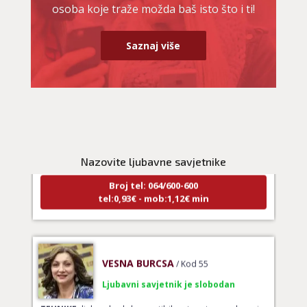
osoba koje traže možda baš isto što i ti!
Saznaj više
NIVES
/ Kod 20
Ljubavni savjetnik je zauzet
TEHNIKE:
ljubavna očekivanja, smjer u kojem ide veza
Nazovite ljubavne savjetnike
Broj tel: 064/600-600
tel:0,93€ - mob:1,12€ min
VESNA BURCSA
/ Kod 55
Ljubavni savjetnik je slobodan
TEHNIKE:
ljubav, brak, kompatibilnost partnera, planovi