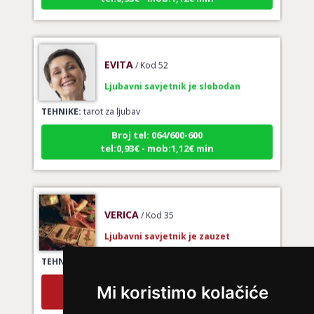
EVITA
/ Kod 52
Ljubavni savjetnik je slobodan
TEHNIKE:
tarot za ljubav
Broj tel: 064/600-600
tel:0,93€ - mob:1,12€ min
VERICA
/ Kod 35
Ljubavni savjetnik je zauzet
TEHNIKE:
tarot za ljubav
Broj tel: 064/600-600
tel:0,93€ - mob:1,12€ min
Mi koristimo kolačiće