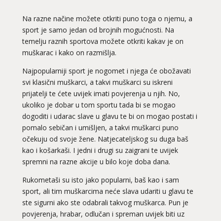
Na razne načine možete otkriti puno toga o njemu, a
sport je samo jedan od brojnih mogućnosti. Na
temelju raznih sportova možete otkriti kakav je on
muškarac i kako on razmišlja.
Najpopularniji sport je nogomet i njega će obožavati
svi klasični muškarci, a takvi muškarci su iskreni
prijatelji te ćete uvijek imati povjerenja u njih. No,
ukoliko je dobar u tom sportu tada bi se mogao
dogoditi i udarac slave u glavu te bi on mogao postati i
pomalo sebičan i umišljen, a takvi muškarci puno
očekuju od svoje žene. Natjecateljskog su duga baš
kao i košarkaši. I jedni i drugi su zaigrani te uvijek
spremni na razne akcije u bilo koje doba dana.
Rukometaši su isto jako popularni, baš kao i sam
sport, ali tim muškarcima neće slava udariti u glavu te
ste sigurni ako ste odabrali takvog muškarca. Pun je
povjerenja, hrabar, odlučan i spreman uvijek biti uz