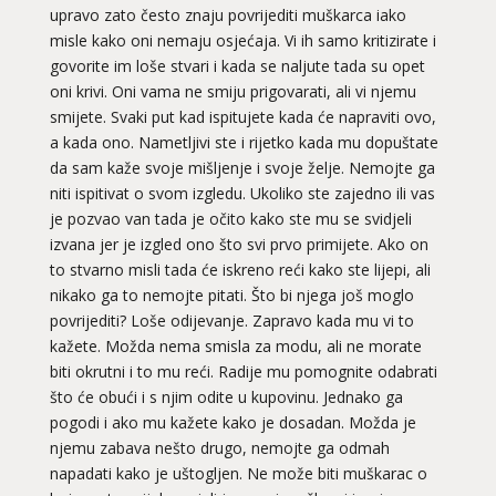
upravo zato često znaju povrijediti muškarca iako
misle kako oni nemaju osjećaja. Vi ih samo kritizirate i
govorite im loše stvari i kada se naljute tada su opet
oni krivi. Oni vama ne smiju prigovarati, ali vi njemu
smijete. Svaki put kad ispitujete kada će napraviti ovo,
a kada ono. Nametljivi ste i rijetko kada mu dopuštate
da sam kaže svoje mišljenje i svoje želje. Nemojte ga
niti ispitivat o svom izgledu. Ukoliko ste zajedno ili vas
je pozvao van tada je očito kako ste mu se svidjeli
izvana jer je izgled ono što svi prvo primijete. Ako on
to stvarno misli tada će iskreno reći kako ste lijepi, ali
nikako ga to nemojte pitati. Što bi njega još moglo
povrijediti? Loše odijevanje. Zapravo kada mu vi to
kažete. Možda nema smisla za modu, ali ne morate
biti okrutni i to mu reći. Radije mu pomognite odabrati
što će obući i s njim odite u kupovinu. Jednako ga
pogodi i ako mu kažete kako je dosadan. Možda je
njemu zabava nešto drugo, nemojte ga odmah
napadati kako je uštogljen. Ne može biti muškarac o