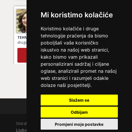
VESNA BURCSA
/ Kod 55
Mi koristimo kolačiće
Ljubavni savjetnik je zauzet
Koristimo kolačiće i druge
TEHNIKE:
ljubav, brak, kompatibilnost partnera, planovi
tehnologije praćenja da bismo
druge osobe, veza
poboljšali vaše korisničko
Broj tel: 064/600-600
iskustvo na našoj web stranici,
tel:0,93€ - mob:1,12€ min
kako bismo vam prikazali
personalizirani sadržaj i ciljane
oglase, analizirali promet na našoj
web stranici i razumjeli odakle
KRISTINA
/ Kod 160
dolaze naši posjetitelji.
Ljubavni savjetnik je zauzet
Slažem se
TEHNIKE:
tarot za ljubav
Polica privatnosti
Broj tel: 064/600-600
Odbijam
tel:0,93€ - mob:1,12€ min
Maratela mreže d.o.o., 072700700, +18 Copyright Ⓒ
Promjeni moje postavke
Ljubavno.com
| Usluge smiju koristiti osobe starije