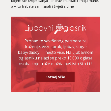
kojem ste uvijek sanjali jer pravi muškarci imaju mane,
ELA
/ Kod 151
a vi to trebate sami znati i živjeti s time.
Ljubavni savjetnik je slobodan
TEHNIKE:
astrologija, ljubavna kompatibilnost, sinastrija,
davison chart, ljubavni tarot, gay tarot - ljubavna
kompatibilnost, rune - ljubavna kompatibilnost,
numerološka ljubavna kompatibilnost, le normand –
ljubavna prognoza, drevni ljubavni simboli za spajanje
Pronađite savršenog partnera za
druženje, vezu, brak, ljubav, sugar
Broj tel: 064/600-600
baby/daddy, ili nešto više. Na Ljubavnom
tel:0,93€ - mob:1,12€ min
oglasniku nalazi se preko 10.000 oglasa
osoba koje traže možda baš isto što i ti!
VESNA BURCSA
/ Kod 55
Saznaj više
Ljubavni savjetnik je zauzet
TEHNIKE:
ljubav, brak, kompatibilnost partnera, planovi
druge osobe, veza
Broj tel: 064/600-600
tel:0,93€ - mob:1,12€ min