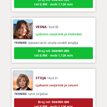
tel:0,93€ - mob:1,12€ min
VESNA
/ Kod 05
Ljubavni savjetnik je slobodan
TEHNIKE:
ljubavni tarot, izrada runskih amajlija
Broj tel: 064/600-600
tel:0,93€ - mob:1,12€ min
STOJA
/ Kod 31
Ljubavni savjetnik je zauzet
TEHNIKE:
tarot za ljubav
Broj tel: 064/600-600
tel:0,93€ - mob:1,12€ min