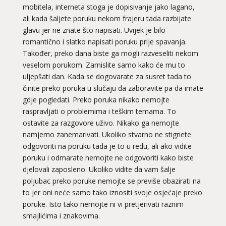
mobitela, interneta stoga je dopisivanje jako lagano,
ali kada šaljete poruku nekom frajeru tada razbijate
glavu jer ne znate što napisati. Uvijek je bilo
romantično i slatko napisati poruku prije spavanja.
Također, preko dana biste ga mogli razveseliti nekom
veselom porukom. Zamislite samo kako će mu to
uljepšati dan. Kada se dogovarate za susret tada to
činite preko poruka u slučaju da zaboravite pa da imate
gdje pogledati. Preko poruka nikako nemojte
raspravljati o problemima i teškim temama. To
ostavite za razgovore uživo. Nikako ga nemojte
namjerno zanemarivati. Ukoliko stvarno ne stignete
odgovoriti na poruku tada je to u redu, ali ako vidite
poruku i odmarate nemojte ne odgovoriti kako biste
djelovali zaposleno. Ukoliko vidite da vam šalje
poljubac preko poruke nemojte se previše obazirati na
to jer oni neće samo tako iznositi svoje osjećaje preko
poruke. Isto tako nemojte ni vi pretjerivati raznim
smajlićima i znakovima.