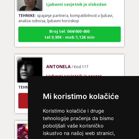
Ljubavni savjetnik je slobodan
TEHNIKE:
spajanje partnera, kompatibilnost u ljubavi,
analiza odnosa, ljubavni horoskop
Broj tel: 064/600-600
tel:0,93€ - mob:1,12€ min
ANTONELA
/ Kod 117
Ljubavni savjetnik je zauzet
TEHNIKE:
tarot za ljubav
Mi koristimo kolačiće
Broj tel: 064/600-600
tel:0,93€ - mob:1,12€ min
Koristimo kolačiće i druge
tehnologije praćenja da bismo
poboljšali vaše korisničko
LUCIJA
/ Kod #136
iskustvo na našoj web stranici,