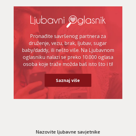
Pronađite savršenog partnera za
druženje, vezu, brak, ljubav, sugar
baby/daddy, ili nešto više. Na Ljubavnom
oglasniku nalazi se preko 10.000 oglasa
osoba koje traže možda baš isto što i ti!
Saznaj više
LUCIJA
/ Kod #136
Ljubavni savjetnik je zauzet
Nazovite ljubavne savjetnike
TEHNIKE:
spajanje partnera