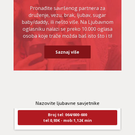
Pronađite savršenog partnera za
druženje, vezu, brak, ljubav, sugar
baby/daddy, ili nešto više. Na Ljubavnom
oglasniku nalazi se preko 10.000 oglasa
osoba koje traže možda baš isto što i ti!
Saznaj više
NIVES
/ Kod 20
Ljubavni savjetnik je zauzet
TEHNIKE:
ljubavna očekivanja, smjer u kojem ide veza
Nazovite ljubavne savjetnike
Broj tel: 064/600-600
tel:0,93€ - mob:1,12€ min