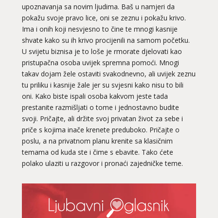
upoznavanja sa novim ljudima. Baš u namjeri da
pokažu svoje pravo lice, oni se zeznu i pokažu krivo.
Ima i onih koji nesvjesno to čine te mnogi kasnije
shvate kako su ih krivo procijenili na samom početku.
U svijetu biznisa je to loše je rmorate djelovati kao
pristupačna osoba uvijek spremna pomoći. Mnogi
takav dojam žele ostaviti svakodnevno, ali uvijek zeznu
tu priliku i kasnije žale jer su svjesni kako nisu to bili
oni. Kako biste ispali osoba kakvom jeste tada
prestanite razmišljati o tome i jednostavno budite
svoji. Pričajte, ali držite svoj privatan život za sebe i
priče s kojima inače krenete preduboko. Pričajte o
poslu, a na privatnom planu krenite sa klasičnim
temama od kuda ste i čime s ebavite. Tako ćete
polako ulaziti u razgovor i pronaći zajedničke teme.