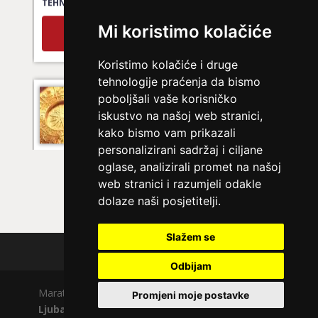
Broj tel: 064/600-600
Mi koristimo kolačiće
tel:0,93€ - mob:1,12€ min
Koristimo kolačiće i druge
tehnologije praćenja da bismo
NIVES
/ Kod 20
poboljšali vaše korisničko
iskustvo na našoj web stranici,
Ljubavni savjetnik je zauzet
kako bismo vam prikazali
TEHNIKE:
ljubavna očekivanja, smjer u kojem ide veza
personalizirani sadržaj i ciljane
oglase, analizirali promet na našoj
Broj tel: 064/600-600
tel:0,93€ - mob:1,12€ min
web stranici i razumjeli odakle
dolaze naši posjetitelji.
Slažem se
DENI
/ Kod 15
Polica privatnosti
Odbijam
Ljubavni savjetnik je zauzet
Maratela mreže d.o.o., 072700700, +18 Copyright Ⓒ
TEHNIKE:
prekidi veze, bračni problemi, pomirjenje
Promjeni moje postavke
Ljubavno.com
| Usluge smiju koristiti osobe starije