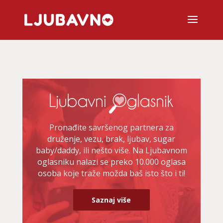
Pronađite savršenog partnera za
druženje, vezu, brak, ljubav, sugar
baby/daddy, ili nešto više. Na Ljubavnom
oglasniku nalazi se preko 10.000 oglasa
osoba koje traže možda baš isto što i ti!
Saznaj više