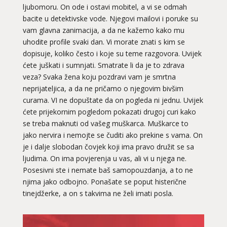
ljubomoru. On ode i ostavi mobitel, a vi se odmah
bacite u detektivske vode. Njegovi mailovi i poruke su
vam glavna zanimacija, a da ne kažemo kako mu
uhodite profile svaki dan. Vi morate znati s kim se
dopisuje, koliko često i koje su teme razgovora. Uvijek
ćete juškati i sumnjati. Smatrate li da je to zdrava
veza? Svaka žena koju pozdravi vam je smrtna
neprijateljica, a da ne pričamo o njegovim bivšim
curama. VI ne dopuštate da on pogleda ni jednu. Uvijek
ćete prijekornim pogledom pokazati drugoj curi kako
se treba maknuti od vašeg muškarca. Muškarce to
jako nervira i nemojte se čuditi ako prekine s vama. On
je i dalje slobodan čovjek koji ima pravo družit se sa
ljudima. On ima povjerenja u vas, ali vi u njega ne.
Posesivni ste i nemate baš samopouzdanja, a to ne
njima jako odbojno. Ponašate se poput histerične
tinejdžerke, a on s takvima ne želi imati posla.