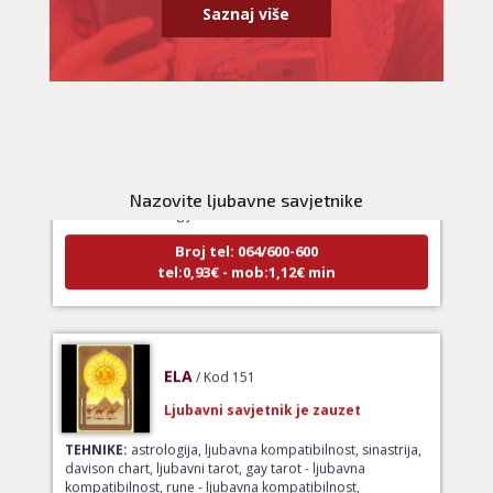
Saznaj više
VIKTORIJA
/ Kod 369
Ljubavni savjetnik je zauzet
Nazovite ljubavne savjetnike
TEHNIKE:
astrologija
Broj tel: 064/600-600
tel:0,93€ - mob:1,12€ min
ELA
/ Kod 151
Ljubavni savjetnik je zauzet
TEHNIKE:
astrologija, ljubavna kompatibilnost, sinastrija,
davison chart, ljubavni tarot, gay tarot - ljubavna
kompatibilnost, rune - ljubavna kompatibilnost,