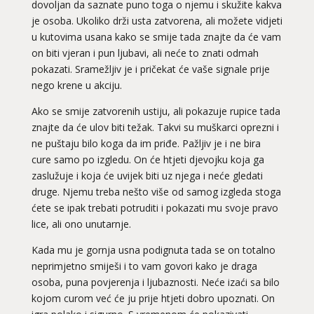
dovoljan da saznate puno toga o njemu i skužite kakva
je osoba. Ukoliko drži usta zatvorena, ali možete vidjeti
u kutovima usana kako se smije tada znajte da će vam
on biti vjeran i pun ljubavi, ali neće to znati odmah
pokazati. Sramežljiv je i pričekat će vaše signale prije
nego krene u akciju.
Ako se smije zatvorenih ustiju, ali pokazuje rupice tada
znajte da će ulov biti težak. Takvi su muškarci oprezni i
ne puštaju bilo koga da im priđe. Pažljiv je i ne bira
cure samo po izgledu. On će htjeti djevojku koja ga
zaslužuje i koja će uvijek biti uz njega i neće gledati
druge. Njemu treba nešto više od samog izgleda stoga
ćete se ipak trebati potruditi i pokazati mu svoje pravo
lice, ali ono unutarnje.
Kada mu je gornja usna podignuta tada se on totalno
neprimjetno smiješi i to vam govori kako je draga
osoba, puna povjerenja i ljubaznosti. Neće izaći sa bilo
kojom curom već će ju prije htjeti dobro upoznati. On