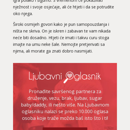
igra polako i sigurno. S vremenom će pokazivati
nježnost i svoje osjećaje, ali će htjeti i da se potrudite
oko njega.
Široki osmijeh govori kako je pun samopouzdanja i
ništa ne skriva. On je iskren i zabavan te vam nikada
neće biti dosadno. Htjeti će imati i takvu curu stoga
imajte na umu neke šale. Nemojte pretjerivati sa
njima, ali morate ga znati dobro nasmijati.
Pronađite savršenog partnera za
druženje, vezu, brak, ljubav, sugar
baby/daddy, ili nešto više. Na Ljubavnom
oglasniku nalazi se preko 10.000 oglasa
osoba koje traže možda baš isto što i ti!