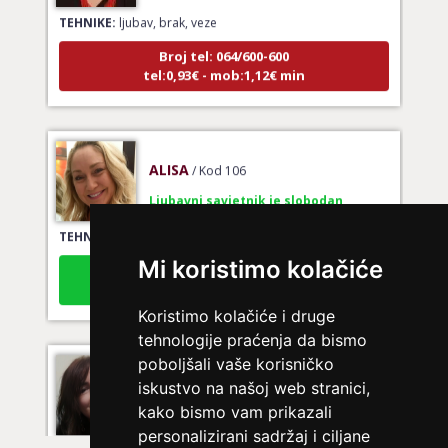
TEHNIKE:
ljubav, brak, veze
Broj tel: 064/600-600
tel:0,93€ - mob:1,12€ min
ALISA
/ Kod 106
Ljubavni savjetnik je slobodan
TEHNIKE:
tarot za ljubav
Broj tel: 064/600-600
Mi koristimo kolačiće
tel:0,93€ - mob:1,12€ min
Koristimo kolačiće i druge
tehnologije praćenja da bismo
poboljšali vaše korisničko
VIKTORIJA
/ Kod 369
iskustvo na našoj web stranici,
Ljubavni savjetnik je zauzet
kako bismo vam prikazali
personalizirani sadržaj i ciljane
TEHNIKE:
astrologija