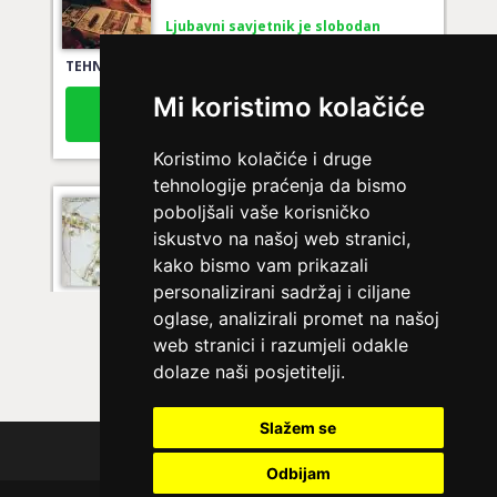
Ljubavni savjetnik je slobodan
TEHNIKE:
tarot za ljubav
Broj tel: 064/600-600
Mi koristimo kolačiće
tel:0,93€ - mob:1,12€ min
Koristimo kolačiće i druge
tehnologije praćenja da bismo
poboljšali vaše korisničko
EMA
/ Kod 30
iskustvo na našoj web stranici,
Ljubavni savjetnik je zauzet
kako bismo vam prikazali
TEHNIKE:
ljubav, brak, veze
personalizirani sadržaj i ciljane
oglase, analizirali promet na našoj
Broj tel: 064/600-600
web stranici i razumjeli odakle
tel:0,93€ - mob:1,12€ min
dolaze naši posjetitelji.
Slažem se
Polica privatnosti
JASMINKA
/ Kod 56
Odbijam
Ljubavni savjetnik je slobodan