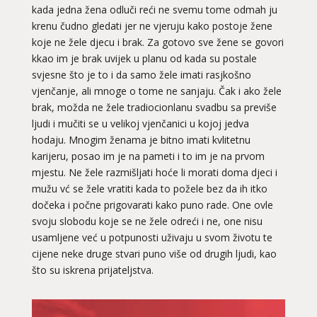
kada jedna žena odluči reći ne svemu tome odmah ju
krenu čudno gledati jer ne vjeruju kako postoje žene
koje ne žele djecu i brak. Za gotovo sve žene se govori
kkao im je brak uvijek u planu od kada su postale
svjesne što je to i da samo žele imati rasjkošno
vjenčanje, ali mnoge o tome ne sanjaju. Čak i ako žele
brak, možda ne žele tradiocionlanu svadbu sa previše
ljudi i mučiti se u velikoj vjenčanici u kojoj jedva
hodaju. Mnogim ženama je bitno imati kvlitetnu
karijeru, posao im je na pameti i to im je na prvom
mjestu. Ne žele razmišljati hoće li morati doma djeci i
mužu vć se žele vratiti kada to požele bez da ih itko
dočeka i počne prigovarati kako puno rade. One ovle
svoju slobodu koje se ne žele odreći i ne, one nisu
usamljene već u potpunosti uživaju u svom životu te
cijene neke druge stvari puno više od drugih ljudi, kao
što su iskrena prijateljstva.