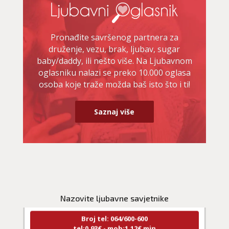
Pronađite savršenog partnera za
druženje, vezu, brak, ljubav, sugar
baby/daddy, ili nešto više. Na Ljubavnom
oglasniku nalazi se preko 10.000 oglasa
osoba koje traže možda baš isto što i ti!
Saznaj više
LUCIJA
/ Kod #136
Ljubavni savjetnik je zauzet
TEHNIKE:
spajanje partnera
Nazovite ljubavne savjetnike
Broj tel: 064/600-600
tel:0,93€ - mob:1,12€ min