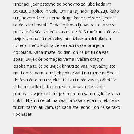
iznenadi. Jednostavno se ponovno zaljube kada im
pokazuju koliko ih vole. Oni na taj način pokazuju kako
u njihovom životu nema druge žene već ste vi jedini i
to će tako i ostati. Tada i njihova ljubav raste, a veza
postaje čvršća između vas dvoje. Vaš muškarac će vas
uvijek iznenaditi neočekivanim izlaskom ili buketom
cvijeća među kojima će se naći i vaša omiljena
čokolada. Kada imate loš dan, on će bit tu da vas
spasi, uvijek će pomagati vama i vašim dragim
osobama te će se uvijek brinuti za vas. Najvažniji ste
mu i on će vam to uvijek pokazivat i na razne načine. U
društvu ćete mu uvijek biti blizu i neće vas ispuštati iz
vida, a ukoliko je to potrebno, otkazat će svoje
planove. Uvijek će biti nježan prema vama, grlit će vas i
ljubiti. Njemu će biti najvažnija vaša sreća i uvijek će se
truditi nasmijati vam. Od sada ste jedno i on će se tako
i ponašati.