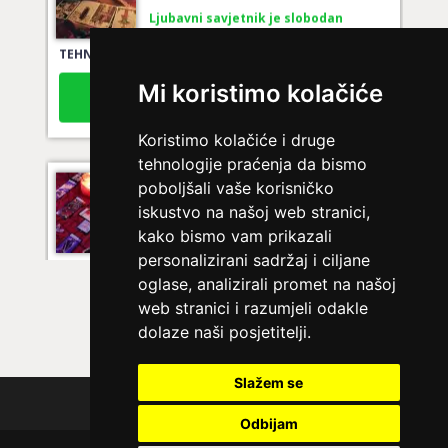
Ljubavni savjetnik je slobodan
TEHNIKE:
tarot za ljubav
Broj tel: 064/600-600
Mi koristimo kolačiće
tel:0,93€ - mob:1,12€ min
Koristimo kolačiće i druge
tehnologije praćenja da bismo
LUCIJA
/ Kod #136
poboljšali vaše korisničko
iskustvo na našoj web stranici,
Ljubavni savjetnik je zauzet
kako bismo vam prikazali
TEHNIKE:
spajanje partnera
personalizirani sadržaj i ciljane
oglase, analizirali promet na našoj
Broj tel: 064/600-600
tel:0,93€ - mob:1,12€ min
web stranici i razumjeli odakle
dolaze naši posjetitelji.
Slažem se
EMA
/ Kod 30
Polica privatnosti
Odbijam
Ljubavni savjetnik je zauzet