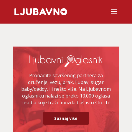
Pronađite savršenog partnera za
druženje, vezu, brak, ljubav, sugar
baby/daddy, ili nešto više. Na Ljubavnom
oglasniku nalazi se preko 10.000 oglasa
osoba koje traže možda baš isto što i ti!
Saznaj više