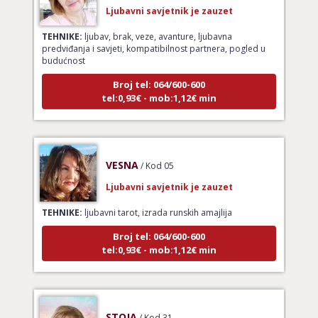
Ljubavni savjetnik je zauzet
TEHNIKE:
ljubav, brak, veze, avanture, ljubavna
predviđanja i savjeti, kompatibilnost partnera, pogled u
budućnost
Broj tel: 064/600-600
tel:0,93€ - mob:1,12€ min
VESNA
/ Kod 05
Ljubavni savjetnik je zauzet
TEHNIKE:
ljubavni tarot, izrada runskih amajlija
Broj tel: 064/600-600
tel:0,93€ - mob:1,12€ min
STOJA
/ Kod 31