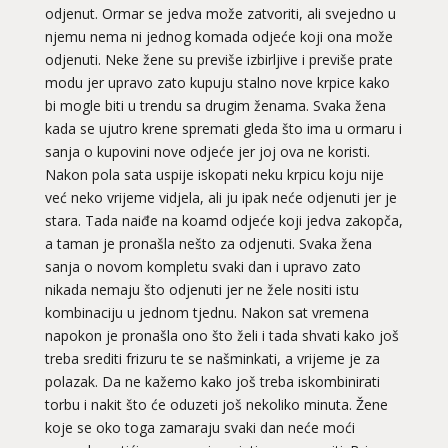
odjenut. Ormar se jedva može zatvoriti, ali svejedno u
njemu nema ni jednog komada odjeće koji ona može
odjenuti. Neke žene su previše izbirljive i previše prate
modu jer upravo zato kupuju stalno nove krpice kako
bi mogle biti u trendu sa drugim ženama. Svaka žena
kada se ujutro krene spremati gleda što ima u ormaru i
sanja o kupovini nove odjeće jer joj ova ne koristi.
Nakon pola sata uspije iskopati neku krpicu koju nije
već neko vrijeme vidjela, ali ju ipak neće odjenuti jer je
stara. Tada naiđe na koamd odjeće koji jedva zakopča,
a taman je pronašla nešto za odjenuti. Svaka žena
sanja o novom kompletu svaki dan i upravo zato
nikada nemaju što odjenuti jer ne žele nositi istu
kombinaciju u jednom tjednu. Nakon sat vremena
napokon je pronašla ono što želi i tada shvati kako još
treba srediti frizuru te se našminkati, a vrijeme je za
polazak. Da ne kažemo kako još treba iskombinirati
torbu i nakit što će oduzeti još nekoliko minuta. Žene
koje se oko toga zamaraju svaki dan neće moći