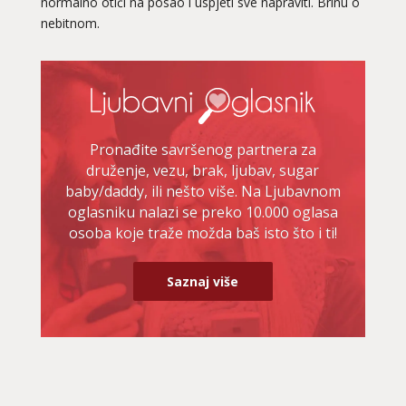
normalno otići na posao i uspjeti sve napraviti. Brinu o
nebitnom.
LUCIJA
/ Kod #136
Ljubavni savjetnik je zauzet
TEHNIKE:
spajanje partnera
Broj tel: 064/600-600
tel:0,93€ - mob:1,12€ min
Pronađite savršenog partnera za
druženje, vezu, brak, ljubav, sugar
baby/daddy, ili nešto više. Na Ljubavnom
oglasniku nalazi se preko 10.000 oglasa
EMA
/ Kod 30
osoba koje traže možda baš isto što i ti!
Ljubavni savjetnik je zauzet
Saznaj više
TEHNIKE:
ljubav, brak, veze
Broj tel: 064/600-600
tel:0,93€ - mob:1,12€ min