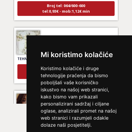
Broj tel: 064/600-600
tel:0,93€ - mob:1,12€ min
EMA
/ Kod 30
Ljubavni savjetnik je zauzet
Mi koristimo kolačiće
TEHNIKE:
ljubav, brak, veze
Broj tel: 064/600-600
Koristimo kolačiće i druge
tel:0,93€ - mob:1,12€ min
tehnologije praćenja da bismo
poboljšali vaše korisničko
iskustvo na našoj web stranici,
kako bismo vam prikazali
ŽANA
/ Kod 135
personalizirani sadržaj i ciljane
Ljubavni savjetnik je zauzet
oglase, analizirali promet na našoj
web stranici i razumjeli odakle
TEHNIKE:
ljubavni tarot, energetska analiza odnosa
dolaze naši posjetitelji.
Broj tel: 064/600-600