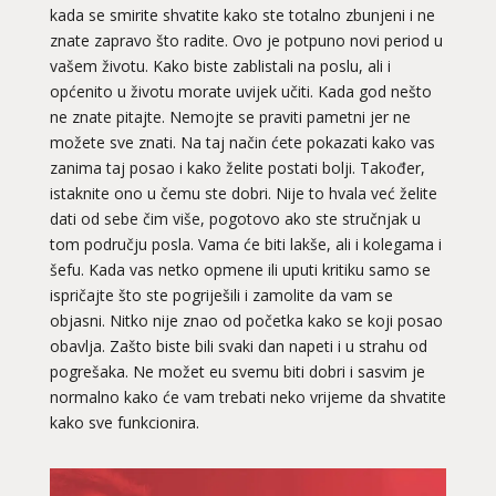
kada se smirite shvatite kako ste totalno zbunjeni i ne
znate zapravo što radite. Ovo je potpuno novi period u
vašem životu. Kako biste zablistali na poslu, ali i
općenito u životu morate uvijek učiti. Kada god nešto
ne znate pitajte. Nemojte se praviti pametni jer ne
možete sve znati. Na taj način ćete pokazati kako vas
zanima taj posao i kako želite postati bolji. Također,
istaknite ono u čemu ste dobri. Nije to hvala već želite
dati od sebe čim više, pogotovo ako ste stručnjak u
tom području posla. Vama će biti lakše, ali i kolegama i
šefu. Kada vas netko opmene ili uputi kritiku samo se
ispričajte što ste pogriješili i zamolite da vam se
objasni. Nitko nije znao od početka kako se koji posao
obavlja. Zašto biste bili svaki dan napeti i u strahu od
pogrešaka. Ne možet eu svemu biti dobri i sasvim je
normalno kako će vam trebati neko vrijeme da shvatite
kako sve funkcionira.