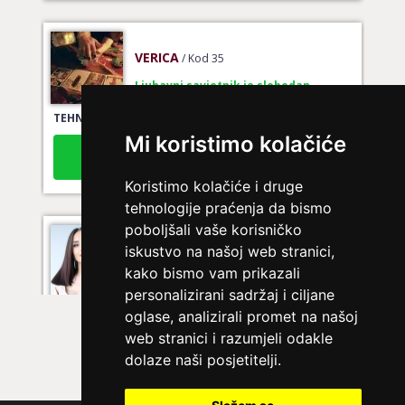
VERICA
/ Kod 35
Ljubavni savjetnik je slobodan
TEHNIKE:
tarot za ljubav
Broj tel: 064/600-600
Mi koristimo kolačiće
tel:0,93€ - mob:1,12€ min
Koristimo kolačiće i druge
tehnologije praćenja da bismo
poboljšali vaše korisničko
KRISTINA
/ Kod 160
iskustvo na našoj web stranici,
Ljubavni savjetnik je zauzet
kako bismo vam prikazali
personalizirani sadržaj i ciljane
TEHNIKE:
tarot za ljubav
oglase, analizirali promet na našoj
Broj tel: 064/600-600
web stranici i razumjeli odakle
tel:0,93€ - mob:1,12€ min
dolaze naši posjetitelji.