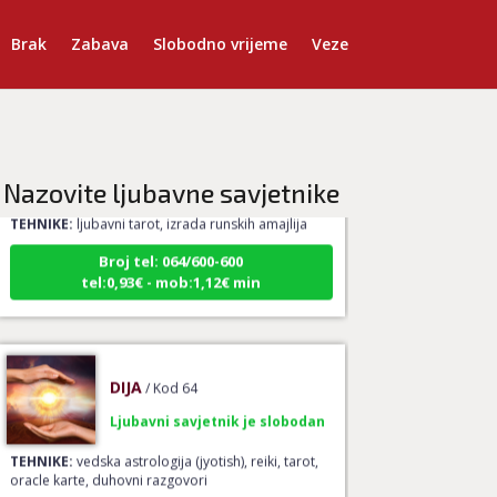
Brak
Zabava
Slobodno vrijeme
Veze
VESNA
/ Kod 05
Ljubavni savjetnik je slobodan
Nazovite ljubavne savjetnike
TEHNIKE:
ljubavni tarot, izrada runskih amajlija
Broj tel: 064/600-600
tel:0,93€ - mob:1,12€ min
DIJA
/ Kod 64
Ljubavni savjetnik je slobodan
TEHNIKE:
vedska astrologija (jyotish), reiki, tarot,
oracle karte, duhovni razgovori