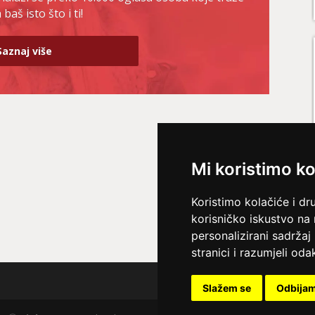
baš isto što i ti!
Saznaj više
Mi koristimo ko
Koristimo kolačiće i dr
korisničko iskustvo na
personalizirani sadržaj 
stranici i razumjeli odak
Slažem se
Odbija