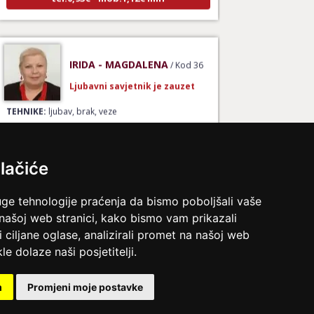
IRIDA - MAGDALENA
/ Kod 36
Ljubavni savjetnik je zauzet
TEHNIKE:
ljubav, brak, veze
Broj tel: 064/600-600
tel:0,93€ - mob:1,12€ min
lačiće
uge tehnologije praćenja da bismo poboljšali vaše
KETY
/ Kod 32
 našoj web stranici, kako bismo vam prikazali
Ljubavni savjetnik je slobodan
i ciljane oglase, analizirali promet na našoj web
le dolaze naši posjetitelji.
TEHNIKE:
ljubavni savjeti, rješavanje ljubavnih
problema
m
Promjeni moje postavke
Broj tel: 064/600-600
tel:0,93€ - mob:1,12€ min