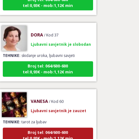
tel:0,93€ - mob:1,12€ min
DORA
/ Kod 37
Ljubavni savjetnik je slobodan
TEHNIKE:
skidanje uroka, ljubavni savjeti
Broj tel: 064/600-600
tel:0,93€ - mob:1,12€ min
VANESA
/ Kod 60
Ljubavni savjetnik je zauzet
TEHNIKE:
tarot za ljubav
Broj tel: 064/600-600
tel:0,93€ - mob:1,12€ min