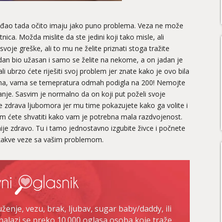
vađao tada očito imaju jako puno problema. Veza ne može
nica. Možda mislite da ste jedini koji tako misle, ali
voje greške, ali to mu ne želite priznati stoga tražite
dan bio užasan i samo se želite na nekome, a on jadan je
li ubrzo ćete riješiti svoj problem jer znate kako je ovo bila
vima, vama se temepratura odmah podigla na 200! Nemojte
anje. Sasvim je normalno da on koji put poželi svoje
 je zdrava ljubomora jer mu time pokazujete kako ga volite i
om ćete shvatiti kako vam je potrebna mala razdvojenost.
 nije zdravo. Tu i tamo jednostavno izgubite živce i počnete
nikakve veze sa vašim problemom.
enje, vezu, brak, ljubav, sugar baby/daddy, ili
nalazi se preko 10.000 oglasa osoba koje traže