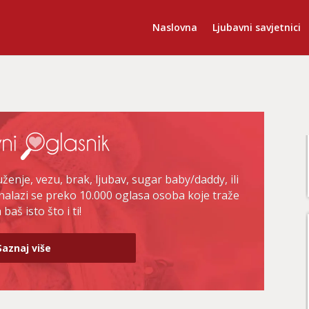
Naslovna
Ljubavni savjetnici
enje, vezu, brak, ljubav, sugar baby/daddy, ili
nalazi se preko 10.000 oglasa osoba koje traže
baš isto što i ti!
Saznaj više