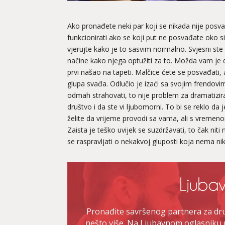
Ako pronađete neki par koji se nikada nije pos
funkcionirati ako se koji put ne posvađate oko sit
vjerujte kako je to sasvim normalno. Svjesni ste s
načine kako njega optužiti za to. Možda vam je 
prvi našao na tapeti. Malčice ćete se posvađati, a
glupa svađa. Odlučio je izaći sa svojim frendo
odmah strahovati, to nije problem za dramatizir
društvo i da ste vi ljubomorni. To bi se reklo da
želite da vrijeme provodi sa vama, ali s vremen
Zaista je teško uvijek se suzdržavati, to čak niti
se raspravljati o nekakvoj gluposti koja nema 
Pronađite savršenog partnera za druž
nešto više. Na Ljubavnom oglasniku 