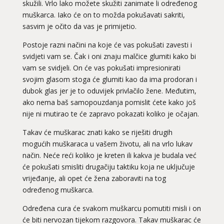
skužili. Vrlo lako možete skužiti zanimate li određenog
muškarca. Iako će on to možda pokušavati sakriti,
sasvim je očito da vas je primijetio.
Postoje razni načini na koje će vas pokušati zavesti i
svidjeti vam se. Čak i oni znaju malčice glumiti kako bi
vam se svidjeli. On će vas pokušati impresionirati
svojim glasom stoga će glumiti kao da ima prodoran i
dubok glas jer je to oduvijek privlačilo žene. Međutim,
ako nema baš samopouzdanja pomislit ćete kako još
nije ni mutirao te će zapravo pokazati koliko je očajan.
Takav će muškarac znati kako se riješiti drugih
mogućih muškaraca u vašem životu, ali na vrlo lukav
način. Neće reći koliko je kreten ili kakva je budala već
će pokušati smisliti drugačiju taktiku koja ne uključuje
vrijeđanje, ali opet će žena zaboraviti na tog
određenog muškarca.
Određena cura će svakom muškarcu pomutiti misli i on
će biti nervozan tijekom razgovora. Takav muškarac će