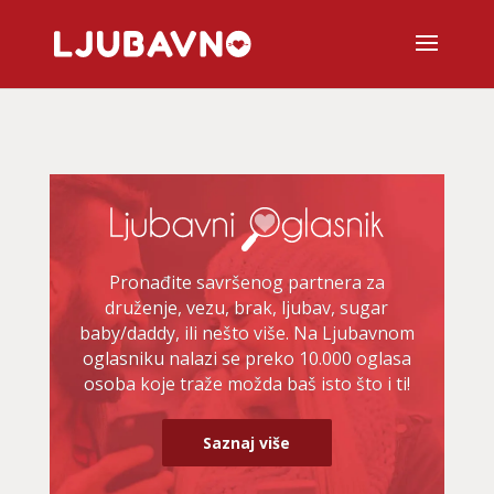
Pronađite savršenog partnera za
druženje, vezu, brak, ljubav, sugar
baby/daddy, ili nešto više. Na Ljubavnom
oglasniku nalazi se preko 10.000 oglasa
osoba koje traže možda baš isto što i ti!
Saznaj više