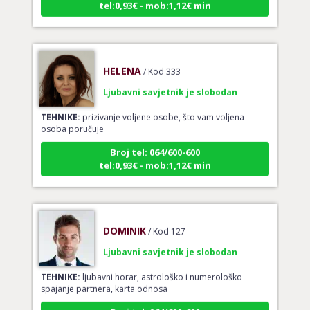
HELENA
/ Kod 333
Ljubavni savjetnik je slobodan
TEHNIKE:
prizivanje voljene osobe, što vam voljena
osoba poručuje
Broj tel: 064/600-600
tel:0,93€ - mob:1,12€ min
DOMINIK
/ Kod 127
Ljubavni savjetnik je slobodan
TEHNIKE:
ljubavni horar, astrološko i numerološko
spajanje partnera, karta odnosa
Broj tel: 064/600-600