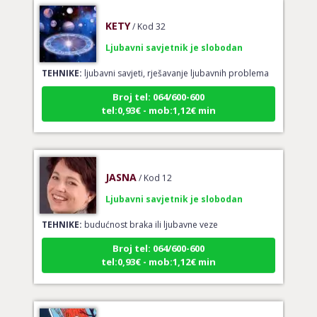
KETY
/ Kod 32
Ljubavni savjetnik je slobodan
TEHNIKE:
ljubavni savjeti, rješavanje ljubavnih problema
Broj tel: 064/600-600
tel:0,93€ - mob:1,12€ min
JASNA
/ Kod 12
Ljubavni savjetnik je slobodan
TEHNIKE:
budućnost braka ili ljubavne veze
Broj tel: 064/600-600
tel:0,93€ - mob:1,12€ min
MIRA
/ Kod 72