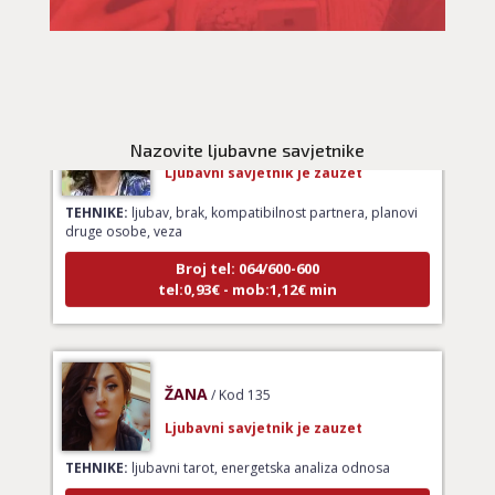
tel:0,93€ - mob:1,12€ min
VESNA BURCSA
/ Kod 55
Nazovite ljubavne savjetnike
Ljubavni savjetnik je zauzet
TEHNIKE:
ljubav, brak, kompatibilnost partnera, planovi
druge osobe, veza
Broj tel: 064/600-600
tel:0,93€ - mob:1,12€ min
ŽANA
/ Kod 135
Ljubavni savjetnik je zauzet
TEHNIKE:
ljubavni tarot, energetska analiza odnosa
Broj tel: 064/600-600