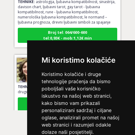
davison chart, ljubavni tarot, gay tarot - ljubavna
kompatibilnost, rune - ljubavna kompatibilnost,
numerološka ljubavna kompatibilnost, le normand –
ljubavna prognoza, drevni ljubavni simboli za spajanje
Broj tel: 064/600-600
tel:0,93€ - mob:1,12€ min
Mi koristimo kolačiće
VESNA BURCSA
/ Kod 55
Ljubavni savjetnik je slobodan
Koristimo kolačiće i druge
tehnologije praćenja da bismo
TEHNIKE:
ljubav, brak, kompatibilnost partnera, planovi
poboljšali vaše korisničko
druge osobe, veza
iskustvo na našoj web stranici,
Broj tel: 064/600-600
kako bismo vam prikazali
tel:0,93€ - mob:1,12€ min
personalizirani sadržaj i ciljane
oglase, analizirali promet na našoj
web stranici i razumjeli odakle
dolaze naši posjetitelji.
AMELIE BESSONG
/ Kod 99