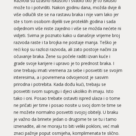
Razvodi su užasno iskustvo i svatko tko je to iskusio
može to i potvrditi. Nakon godinu dana, možda dvije ili
više odlučili ste se na rastavu braka i nije vam lako jer
ste s tom osobom dijelili sve proteklih godina i sada
odjednom više niste zajedno i više se možda nećete ni
vidjeti. Svima je poznato kako u današnje vrijeme broj
razvoda raste i ta brojka ne postaje manja. Teško je
reći koji su razlozi razvoda, ali zato postoje načini za
očuvanje braka. Žene su počele raditi izvan kuće i
grade svoje karijere i upravo je to prednost braka. I
one trebaju imati vremena za sebe i posvetiti se svojim
interesima, a i povremena odvojenost je sasvim
prirodna i potrebita. Kada dođu kući, trebaju se
posvetiti svom suprugu i djeci ukoliko ih imaju. Isto
tako i oni. Posao trebate ostaviti ispred ulaza i o tome
ne pričati jer time i posao nosite u svoj dom te time se
ne možete normalno posvetiti svojoj obitelji. U braku
je važno da brinete jedan o drugome te se tu i tamo
iznenadite, ali ne moraju to biti veliki pokloni, već mali
znaci pažnje poput osmijeha, komplimenata te slično.