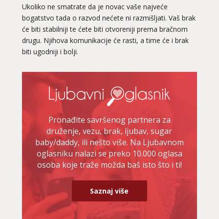
Ukoliko ne smatrate da je novac vaše najveće
bogatstvo tada o razvod nećete ni razmišljati. Vaš brak
će biti stabilniji te ćete biti otvoreniji prema bračnom
drugu. Njihova komunikacije će rasti, a time će i brak
biti ugodniji i bolji.
ELA
/ Kod 151
Ljubavni savjetnik je slobodan
TEHNIKE:
astrologija, ljubavna kompatibilnost, sinastrija,
davison chart, ljubavni tarot, gay tarot - ljubavna
kompatibilnost, rune - ljubavna kompatibilnost,
numerološka ljubavna kompatibilnost, le normand –
Pronađite savršenog partnera za
ljubavna prognoza, drevni ljubavni simboli za spajanje
druženje, vezu, brak, ljubav, sugar
baby/daddy, ili nešto više. Na Ljubavnom
Broj tel: 064/600-600
tel:0,93€ - mob:1,12€ min
oglasniku nalazi se preko 10.000 oglasa
osoba koje traže možda baš isto što i ti!
Saznaj više
VESNA BURCSA
/ Kod 55
Ljubavni savjetnik je slobodan