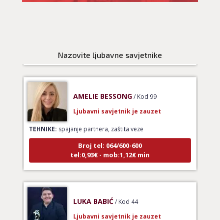
TEHNIKE:
ljubav, brak, kompatibilnost partnera, planovi
druge osobe, veza
Broj tel: 064/600-600
tel:0,93€ - mob:1,12€ min
Nazovite ljubavne savjetnike
AMELIE BESSONG
/ Kod 99
Ljubavni savjetnik je zauzet
TEHNIKE:
spajanje partnera, zaštita veze
Broj tel: 064/600-600
tel:0,93€ - mob:1,12€ min
LUKA BABIĆ
/ Kod 44
Ljubavni savjetnik je zauzet