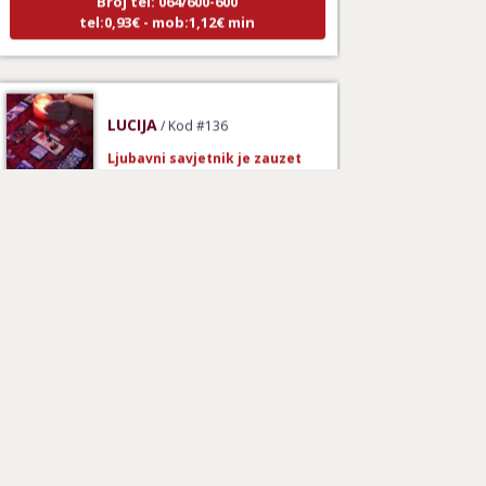
tel:0,93€ - mob:1,12€ min
LUCIJA
/ Kod #136
Ljubavni savjetnik je zauzet
TEHNIKE:
spajanje partnera
Broj tel: 064/600-600
tel:0,93€ - mob:1,12€ min
VESNA
/ Kod 05
Ljubavni savjetnik je zauzet
TEHNIKE:
ljubavni tarot, izrada runskih amajlija
Broj tel: 064/600-600
tel:0,93€ - mob:1,12€ min