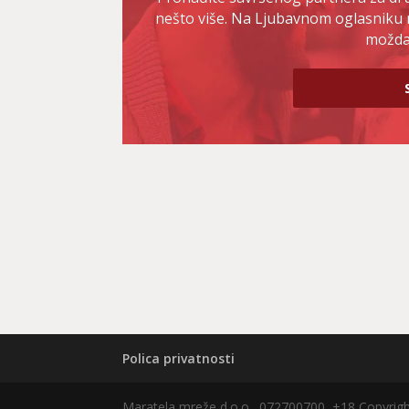
nešto više. Na Ljubavnom oglasniku 
možda 
Polica privatnosti
Maratela mreže d.o.o., 072700700, +18 Copyri