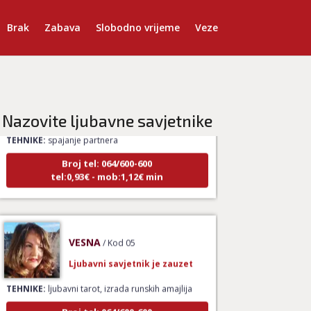
Brak
Zabava
Slobodno vrijeme
Veze
LUCIJA
/ Kod #136
Ljubavni savjetnik je zauzet
Nazovite ljubavne savjetnike
TEHNIKE:
spajanje partnera
Broj tel: 064/600-600
tel:0,93€ - mob:1,12€ min
VESNA
/ Kod 05
Ljubavni savjetnik je zauzet
TEHNIKE:
ljubavni tarot, izrada runskih amajlija
Broj tel: 064/600-600