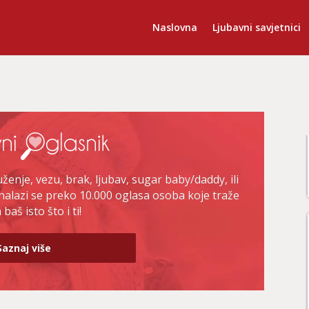
Naslovna
Ljubavni savjetnici
enje, vezu, brak, ljubav, sugar baby/daddy, ili
nalazi se preko 10.000 oglasa osoba koje traže
baš isto što i ti!
Saznaj više