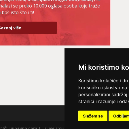
nalazi se preko 10.000 oglasa osoba koje traže
baš isto što i ti!
Saznaj više
Mi koristimo ko
Koristimo kolačiće i dr
korisničko iskustvo na
personalizirani sadržaj 
stranici i razumjeli odak
Slažem se
Odbija
ght Ⓒ
Ljubavno.com
| Usluge smiju koristiti osobe starije od +18 god