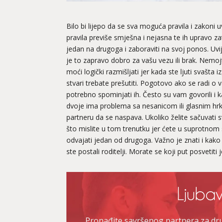
Bilo bi lijepo da se sva moguća pravila i zakoni uv
pravila previše smješna i nejasna te ih upravo zat
jedan na drugoga i zaboraviti na svoj ponos. Uvij
je to zapravo dobro za vašu vezu ili brak. Nemojte 
moći logički razmišljati jer kada ste ljuti svašta
stvari trebate prešutiti. Pogotovo ako se radi o v
potrebno spominjati ih. Često su vam govorili i k
dvoje ima problema sa nesanicom ili glasnim hr
partneru da se naspava. Ukoliko želite sačuvati sv
što mislite u tom trenutku jer ćete u suprotnom
odvajati jedan od drugoga. Važno je znati i kako 
ste postali roditelji. Morate se koji put posvetit
Pronađite savršenog partnera za druž