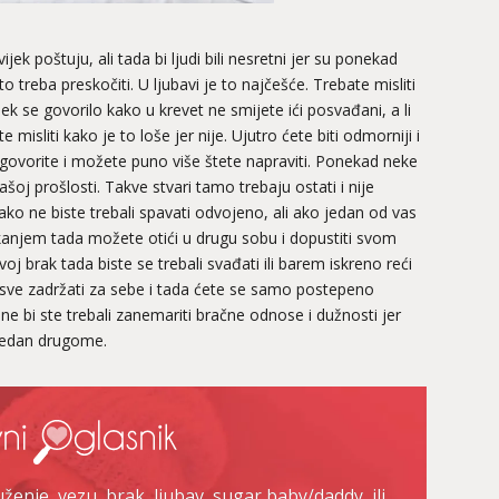
ijek poštuju, ali tada bi ljudi bili nesretni jer su ponekad
o treba preskočiti. U ljubavi je to najčešće. Trebate misliti
ek se govorilo kako u krevet ne smijete ići posvađani, a li
misliti kako je to loše jer nije. Ujutro ćete biti odmorniji i
 izgovorite i možete puno više štete napraviti. Ponekad neke
ašoj prošlosti. Takve stvari tamo trebaju ostati i nije
ako ne biste trebali spavati odvojeno, ali ako jedan od vas
kanjem tada možete otići u drugu sobu i dopustiti svom
oj brak tada biste se trebali svađati ili barem iskreno reći
 sve zadržati za sebe i tada ćete se samo postepeno
ne bi ste trebali zanemariti bračne odnose i dužnosti jer
i jedan drugome.
enje, vezu, brak, ljubav, sugar baby/daddy, ili