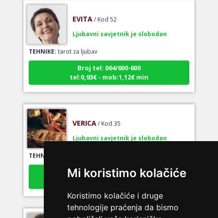
EVITA
/ Kod 52
Ljubavni savjetnik je slobodan
TEHNIKE:
tarot za ljubav
Broj tel: 064/600-600
tel:0,93€ - mob:1,12€ min
VERICA
/ Kod 35
Ljubavni savjetnik je slobodan
TEHNIKE:
tarot za ljubav
Broj tel: 064/600-600
Mi koristimo kolačiće
tel:0,93€ - mob:1,12€ min
Koristimo kolačiće i druge
tehnologije praćenja da bismo