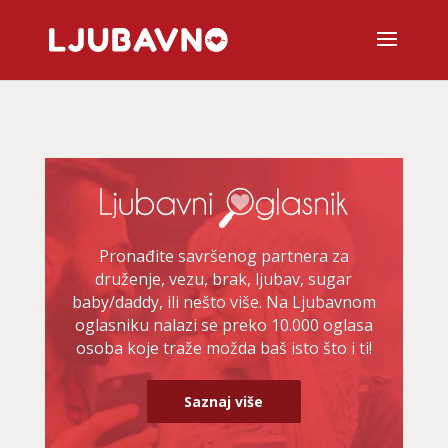
Pronađite savršenog partnera za
druženje, vezu, brak, ljubav, sugar
baby/daddy, ili nešto više. Na Ljubavnom
oglasniku nalazi se preko 10.000 oglasa
osoba koje traže možda baš isto što i ti!
Saznaj više