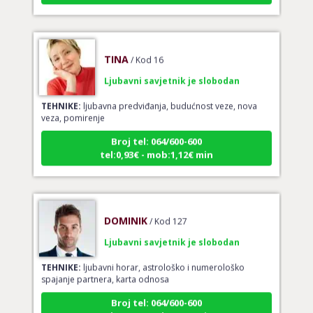
TINA
/ Kod 16
Ljubavni savjetnik je slobodan
TEHNIKE:
ljubavna predviđanja, budućnost veze, nova
veza, pomirenje
Broj tel: 064/600-600
tel:0,93€ - mob:1,12€ min
DOMINIK
/ Kod 127
Ljubavni savjetnik je slobodan
TEHNIKE:
ljubavni horar, astrološko i numerološko
spajanje partnera, karta odnosa
Broj tel: 064/600-600
tel:0,93€ - mob:1,12€ min