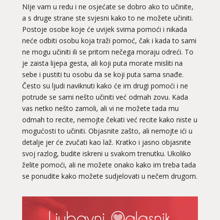
NIje vam u redu i ne osjećate se dobro ako to učinite,
a s druge strane ste svjesni kako to ne možete učiniti.
Postoje osobe koje će uvijek svima pomoći i nikada
neće odbiti osobu koja traži pomoć, čak i kada to sami
ne mogu učiniti ili se pritom nečega moraju odreći. To
je zaista lijepa gesta, ali koji puta morate misliti na
sebe i pustiti tu osobu da se koji puta sama snađe.
Često su ljudi naviknuti kako će im drugi pomoći i ne
potrude se sami nešto učiniti već odmah zovu. Kada
vas netko nešto zamoli, ali vi ne možete tada mu
odmah to recite, nemojte čekati već recite kako niste u
mogućosti to učiniti. Objasnite zašto, ali nemojte ići u
detalje jer će zvučati kao laž. Kratko i jasno objasnite
svoj razlog, budite iskreni u svakom trenutku. Ukoliko
želite pomoći, ali ne možete onako kako im treba tada
se ponudite kako možete sudjelovati u nečem drugom.