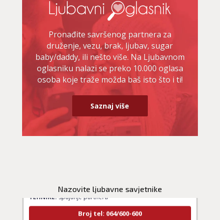
Pronađite savršenog partnera za
druženje, vezu, brak, ljubav, sugar
baby/daddy, ili nešto više. Na Ljubavnom
oglasniku nalazi se preko 10.000 oglasa
osoba koje traže možda baš isto što i ti!
Saznaj više
LUCIJA
/ Kod #136
Ljubavni savjetnik je zauzet
Nazovite ljubavne savjetnike
TEHNIKE:
spajanje partnera
Broj tel: 064/600-600
tel:0,93€ - mob:1,12€ min