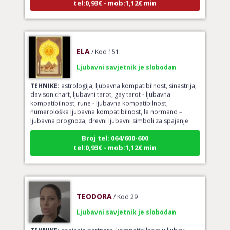
ELA
/ Kod 151
Ljubavni savjetnik je slobodan
TEHNIKE:
astrologija, ljubavna kompatibilnost, sinastrija,
davison chart, ljubavni tarot, gay tarot - ljubavna
kompatibilnost, rune - ljubavna kompatibilnost,
numerološka ljubavna kompatibilnost, le normand –
ljubavna prognoza, drevni ljubavni simboli za spajanje
Broj tel: 064/600-600
tel:0,93€ - mob:1,12€ min
TEODORA
/ Kod 29
Ljubavni savjetnik je slobodan
TEHNIKE:
spajanje partnera, kompatibilnost u ljubavi,