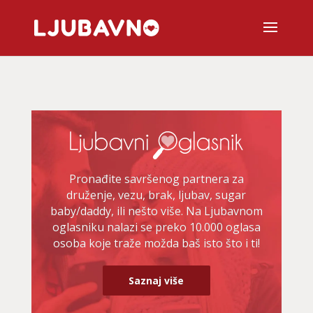
Pronađite savršenog partnera za
druženje, vezu, brak, ljubav, sugar
baby/daddy, ili nešto više. Na Ljubavnom
oglasniku nalazi se preko 10.000 oglasa
osoba koje traže možda baš isto što i ti!
Saznaj više