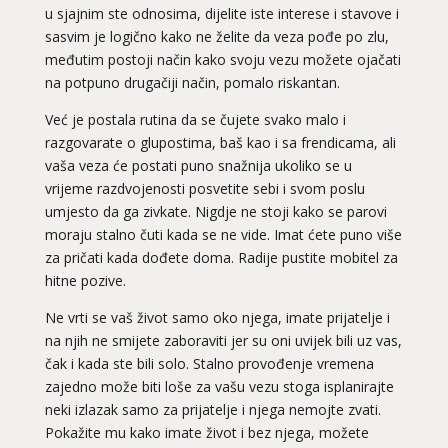
u sjajnim ste odnosima, dijelite iste interese i stavove i
sasvim je logično kako ne želite da veza pođe po zlu,
međutim postoji način kako svoju vezu možete ojačati
na potpuno drugačiji način, pomalo riskantan.
Već je postala rutina da se čujete svako malo i
razgovarate o glupostima, baš kao i sa frendicama, ali
vaša veza će postati puno snažnija ukoliko se u
vrijeme razdvojenosti posvetite sebi i svom poslu
umjesto da ga zivkate. Nigdje ne stoji kako se parovi
moraju stalno čuti kada se ne vide. Imat ćete puno više
za pričati kada dođete doma. Radije pustite mobitel za
hitne pozive.
Ne vrti se vaš život samo oko njega, imate prijatelje i
na njih ne smijete zaboraviti jer su oni uvijek bili uz vas,
čak i kada ste bili solo. Stalno provođenje vremena
zajedno može biti loše za vašu vezu stoga isplanirajte
neki izlazak samo za prijatelje i njega nemojte zvati.
Pokažite mu kako imate život i bez njega, možete