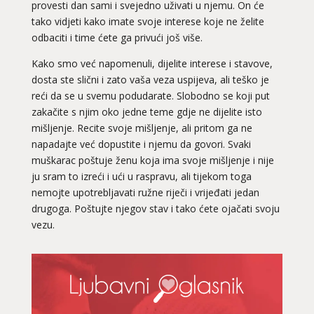
provesti dan sami i svejedno uživati u njemu. On će
tako vidjeti kako imate svoje interese koje ne želite
odbaciti i time ćete ga privući još više.
Kako smo već napomenuli, dijelite interese i stavove,
dosta ste slični i zato vaša veza uspijeva, ali teško je
reći da se u svemu podudarate. Slobodno se koji put
zakačite s njim oko jedne teme gdje ne dijelite isto
mišljenje. Recite svoje mišljenje, ali pritom ga ne
napadajte već dopustite i njemu da govori. Svaki
muškarac poštuje ženu koja ima svoje mišljenje i nije
ju sram to izreći i ući u raspravu, ali tijekom toga
nemojte upotrebljavati ružne riječi i vrijeđati jedan
drugoga. Poštujte njegov stav i tako ćete ojačati svoju
vezu.