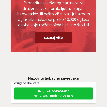
Pronađite savršenog partnera za
druženje, vezu, brak, ljubav, sugar
baby/daddy, ili nešto više. Na Ljubavnom
oglasniku nalazi se preko 10.000 oglasa
osoba koje traže možda baš isto što i ti!
Saznaj više
VESNA BURCSA
/ Kod 55
Ljubavni savjetnik je slobodan
TEHNIKE:
ljubav, brak, kompatibilnost partnera, planovi
Nazovite ljubavne savjetnike
druge osobe, veza
Broj tel: 064/600-600
tel:0,93€ - mob:1,12€ min