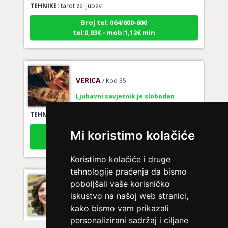
Broj tel: 064/600-600
tel:0,93€ - mob:1,12€ min
VERICA
/ Kod 35
Ljubavni savjetnik je slobodan
TEHNIKE:
tarot za ljubav
Broj tel: 064/600-600
Mi koristimo kolačiće
tel:0,93€ - mob:1,12€ min
Koristimo kolačiće i druge
tehnologije praćenja da bismo
VESNA BURCSA
/ Kod 55
poboljšali vaše korisničko
iskustvo na našoj web stranici,
Ljubavni savjetnik je slobodan
kako bismo vam prikazali
TEHNIKE:
ljubav, brak, kompatibilnost partnera, planovi
personalizirani sadržaj i ciljane
druge osobe, veza