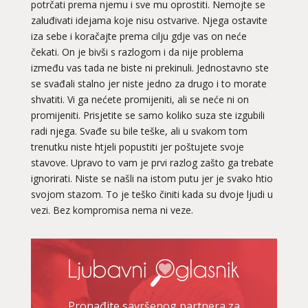
potrčati prema njemu i sve mu oprostiti. Nemojte se
zaluđivati idejama koje nisu ostvarive. Njega ostavite
iza sebe i koračajte prema cilju gdje vas on neće
čekati. On je bivši s razlogom i da nije problema
između vas tada ne biste ni prekinuli. Jednostavno ste
se svađali stalno jer niste jedno za drugo i to morate
shvatiti. Vi ga nećete promijeniti, ali se neće ni on
promijeniti. Prisjetite se samo koliko suza ste izgubili
radi njega. Svađe su bile teške, ali u svakom tom
trenutku niste htjeli popustiti jer poštujete svoje
stavove. Upravo to vam je prvi razlog zašto ga trebate
ignorirati. Niste se našli na istom putu jer je svako htio
svojom stazom. To je teško činiti kada su dvoje ljudi u
vezi. Bez kompromisa nema ni veze.
DENI
/ Kod 15
Ljubavni savjetnik je zauzet
TEHNIKE:
prekidi veze, bračni problemi, pomirjenje
Broj tel: 064/600-600
tel:0,93€ - mob:1,12€ min
Pronađite savršenog partnera za