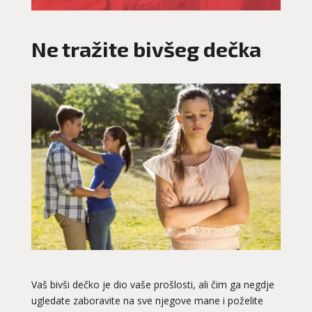
Ne tražite bivšeg dečka
Vaš bivši dečko je dio vaše prošlosti, ali čim ga negdje
ugledate zaboravite na sve njegove mane i poželite