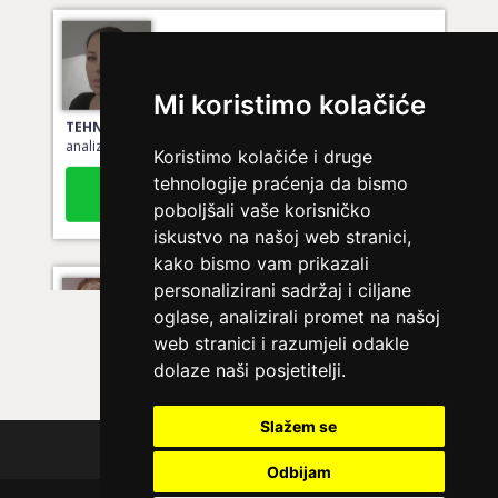
TEODORA
/ Kod 29
Ljubavni savjetnik je slobodan
Mi koristimo kolačiće
TEHNIKE:
spajanje partnera, kompatibilnost u ljubavi,
analiza odnosa, ljubavni horoskop
Koristimo kolačiće i druge
Broj tel: 064/600-600
tehnologije praćenja da bismo
tel:0,93€ - mob:1,12€ min
poboljšali vaše korisničko
iskustvo na našoj web stranici,
kako bismo vam prikazali
personalizirani sadržaj i ciljane
DINA
/ Kod 38
oglase, analizirali promet na našoj
Ljubavni savjetnik je zauzet
web stranici i razumjeli odakle
dolaze naši posjetitelji.
TEHNIKE:
ljubavni savjeti
Broj tel: 064/600-600
Slažem se
tel:0,93€ - mob:1,12€ min
Polica privatnosti
Odbijam