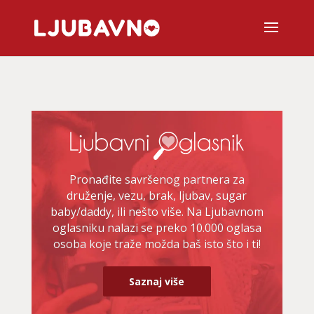
Pronađite savršenog partnera za
druženje, vezu, brak, ljubav, sugar
baby/daddy, ili nešto više. Na Ljubavnom
oglasniku nalazi se preko 10.000 oglasa
osoba koje traže možda baš isto što i ti!
Saznaj više