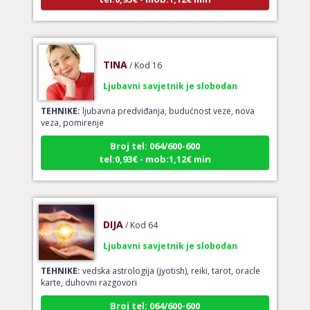
TINA
/ Kod 16
Ljubavni savjetnik je slobodan
TEHNIKE:
ljubavna predviđanja, budućnost veze, nova
veza, pomirenje
Broj tel: 064/600-600
tel:0,93€ - mob:1,12€ min
DIJA
/ Kod 64
Ljubavni savjetnik je slobodan
TEHNIKE:
vedska astrologija (jyotish), reiki, tarot, oracle
karte, duhovni razgovori
Broj tel: 064/600-600