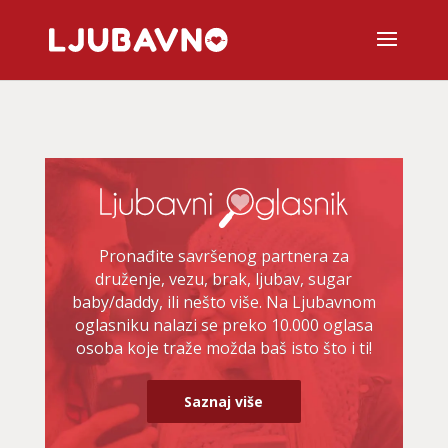
Pronađite savršenog partnera za
druženje, vezu, brak, ljubav, sugar
baby/daddy, ili nešto više. Na Ljubavnom
oglasniku nalazi se preko 10.000 oglasa
osoba koje traže možda baš isto što i ti!
Saznaj više