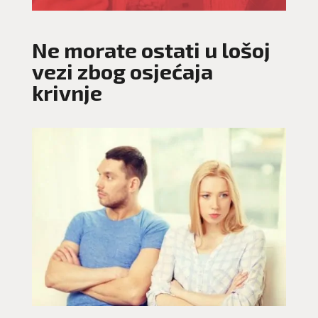
Ne morate ostati u lošoj
vezi zbog osjećaja
krivnje