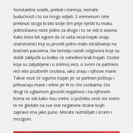
Konstantne svađe, prekidi i mirenja, nemate
budućnosti i to svi mogu vidjeti. S vremenom ćete
prekinuti stoga bi bilo bolje čim prije riješiti tu muku.
Jednostavno niste jedno za drugo i to se vidi iz aviona.
Kako biste bili sigurni da će vaša veza trajati znaju
znanstvenici koji su proveli jedno malo istraživanje na
bračnim parovima. Na temelju raznih odgovora koje su
dobili zaključili su koliko će određeni brak trajati. Osobe
koje su zaljubljene i u sretnoj vezi, o svom će partneru
reći više pozitivnih osobina, iako znaju i njihove mane.
Takve veze će sigurno trajati jer se partneri poštuju i
prihvaćaju mane i vrline jer ih to čini osobama. Ovi
drugi će uglavnom govoriti negativno i na njihovim
licima se vidi kako nisu sretni. U početku veze ste sretni
te ne gledate na sve one negativne strane kojih
zapravo ima jako puno. Morate razmišljati i srcem i
mozgom.