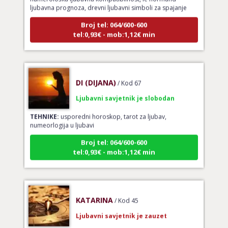
ljubavna prognoza, drevni ljubavni simboli za spajanje
Broj tel: 064/600-600
tel:0,93€ - mob:1,12€ min
DI (DIJANA)
/ Kod 67
Ljubavni savjetnik je slobodan
TEHNIKE:
usporedni horoskop, tarot za ljubav,
numeorlogija u ljubavi
Broj tel: 064/600-600
tel:0,93€ - mob:1,12€ min
KATARINA
/ Kod 45
Ljubavni savjetnik je zauzet
TEHNIKE:
ljubavni savjeti, raskidi veza