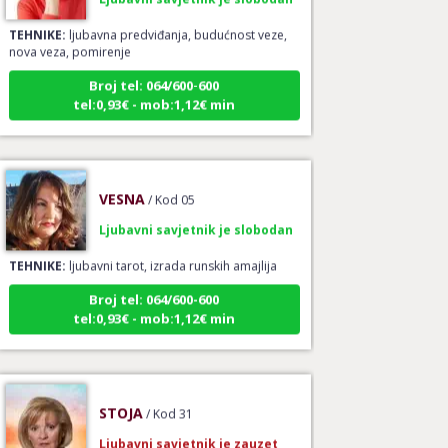
TEHNIKE:
ljubavna predviđanja, budućnost veze,
nova veza, pomirenje
Broj tel: 064/600-600
tel:0,93€ - mob:1,12€ min
VESNA
/ Kod 05
Ljubavni savjetnik je slobodan
TEHNIKE:
ljubavni tarot, izrada runskih amajlija
Broj tel: 064/600-600
tel:0,93€ - mob:1,12€ min
STOJA
/ Kod 31
Ljubavni savjetnik je zauzet