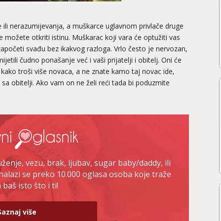
 ili nerazumijevanja, a muškarce uglavnom privlače druge
možete otkriti istinu. Muškarac koji vara će optužiti vas
 započeti svađu bez ikakvog razloga. Vrlo često je nervozan,
tili čudno ponašanje već i vaši prijatelji i obitelj. Oni će
te kako troši više novaca, a ne znate kamo taj novac ide,
 sa obitelji. Ako vam on ne želi reći tada bi poduzmite
enje, vezu, brak, ljubav, sugar baby/daddy, ili
nalazi se preko 10.000 oglasa osoba koje traže
baš isto što i ti!
Saznaj više