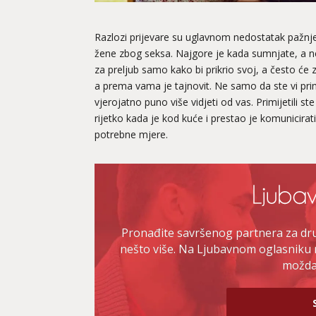
Razlozi prijevare su uglavnom nedostatak pažnje
žene zbog seksa. Najgore je kada sumnjate, a ne 
za preljub samo kako bi prikrio svoj, a često će
a prema vama je tajnovit. Ne samo da ste vi primije
vjerojatno puno više vidjeti od vas. Primijetili s
rijetko kada je kod kuće i prestao je komunicirati
potrebne mjere.
Pronađite savršenog partnera za druž
nešto više. Na Ljubavnom oglasniku 
možda 