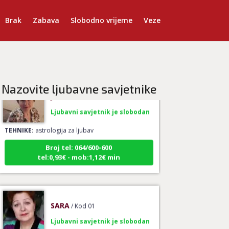
TEHNIKE:
ljubavni savjeti, raskidi veza
Brak
Zabava
Slobodno vrijeme
Veze
Broj tel: 064/600-600
tel:0,93€ - mob:1,12€ min
Nazovite ljubavne savjetnike
JASMINKA
/ Kod 56
Ljubavni savjetnik je slobodan
TEHNIKE:
astrologija za ljubav
Broj tel: 064/600-600
tel:0,93€ - mob:1,12€ min
SARA
/ Kod 01
Ljubavni savjetnik je slobodan