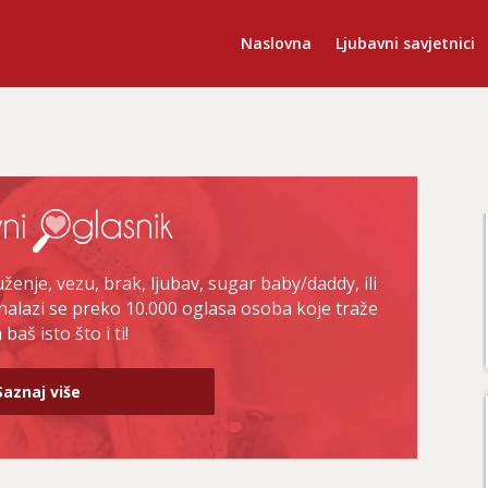
Naslovna
Ljubavni savjetnici
enje, vezu, brak, ljubav, sugar baby/daddy, ili
nalazi se preko 10.000 oglasa osoba koje traže
baš isto što i ti!
Saznaj više