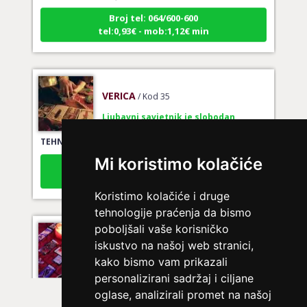
Broj tel: 064/600-600
tel:0,93€ - mob:1,12€ min
VERICA
/ Kod 35
Ljubavni savjetnik je slobodan
TEHNIKE:
tarot za ljubav
Broj tel: 064/600-600
Mi koristimo kolačiće
tel:0,93€ - mob:1,12€ min
Koristimo kolačiće i druge
tehnologije praćenja da bismo
poboljšali vaše korisničko
LUCIJA
/ Kod #136
iskustvo na našoj web stranici,
Ljubavni savjetnik je zauzet
kako bismo vam prikazali
personalizirani sadržaj i ciljane
TEHNIKE:
spajanje partnera
oglase, analizirali promet na našoj
Broj tel: 064/600-600