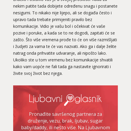
nekim patite tada dobijete određenu snagu i postanete
nesigurni. To nikako nije lijepo, ali se događa često i
upravo tada trebate primijeniti pravilo bez
komunikacije. Vidio je vašu bol i očekivat će vaše
pozive i poruke, a kada se to ne dogodi, zapitati će se
zašto. Što više vremena prođe to će on više razmišljati
i žudjeti za vama te će vas nazvati. Ako ga i dalje želite
natrag onda prihvatite udvaranje, ali nipošto lako.
Ukoliko ste u tom vremenu bez komunikacije shvatili
kako vam uopće ne fali tada ga nastavite ignorirati i
živite svoj život bez njega.
Pronađite savršenog partnera za
druženje, vezu, brak, ljubav, sugar
baby/daddy, ili nešto više. Na Ljubavnom