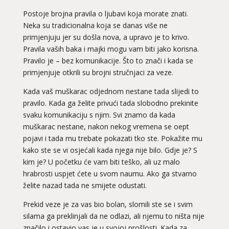
Postoje brojna pravila o ljubavi koja morate znati.
Neka su tradicionalna koja se danas više ne
primjenjuju jer su došla nova, a upravo je to krivo.
Pravila vaših baka i majki mogu vam biti jako korisna.
Pravilo je – bez komunikacije. Što to znači i kada se
primjenjuje otkrili su brojni stručnjaci za veze.
Kada vaš muškarac odjednom nestane tada slijedi to
pravilo. Kada ga želite privući tada slobodno prekinite
svaku komunikaciju s njim. Svi znamo da kada
muškarac nestane, nakon nekog vremena se oept
pojavi i tada mu trebate pokazati tko ste. Pokažite mu
kako ste se vi osjećali kada njega nije bilo. Gdje je? S
kim je? U početku će vam biti teško, ali uz malo
hrabrosti uspjet ćete u svom naumu. Ako ga stvarno
želite nazad tada ne smijete odustati.
Prekid veze je za vas bio bolan, slomili ste se i svim
silama ga preklinjali da ne odlazi, ali njemu to ništa nije
značilo i ostavio vas je u svojoj prošlosti. Kada za