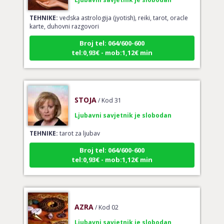
TEHNIKE:
vedska astrologija (jyotish), reiki, tarot, oracle
karte, duhovni razgovori
Broj tel: 064/600-600
tel:0,93€ - mob:1,12€ min
STOJA
/ Kod 31
Ljubavni savjetnik je slobodan
TEHNIKE:
tarot za ljubav
Broj tel: 064/600-600
tel:0,93€ - mob:1,12€ min
AZRA
/ Kod 02
Ljubavni savjetnik je slobodan