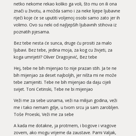
netko nekome rekao koliko ga voli, što mu on ili ona
znači u životu, a možda samo i za neke lijepe ljubavne
riječi koje će se uputiti voljenoj osobi samo zato jer ih
volimo. Ovo su neki od najljepših ljubavnih stihova iz
poznatih pjesama.
Bez tebe nesta će sunca, druge ću prositi za malo
ljubavi. Bez tebe, jedina moja, za kog cu živjeti, za
koga umrijeti!? Oliver Dragojević, Bez tebe
Hej, tebe ne bih mijenjao to nije prazan stih. Ja te ne
bih mijenjao za deset najboljih, jer ništa mi ne može
tebe zamjeniti. Tebe ne bih mijenjao da daju cijeli
svijet. Toni Cetinski, Tebe ne bi mijenjao
Veži me za sebe usnama, veži na milijun godina, veži
me i tako nemam gdje, u tvom srcu ja sam zarobljen.
Toše Proeski, Veži me za sebe
A kada me dotakne, ja protrnem, i bogove i vragove
zovem, ako mogu vrijeme da zaustave. Parni Valjak,