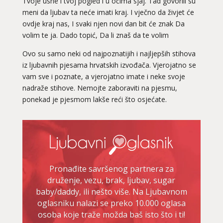
Tvoje usne i tvoj pogled i u očima sjaj. Tad govorili su
meni da ljubav ta neće imati kraj. I vječno da živjet će
ovdje kraj nas, I svaki njen novi dan bit će znak Da
volim te ja. Dado topić, Da li znaš da te volim
Ovo su samo neki od najpoznatijih i najljepših stihova
iz ljubavnih pjesama hrvatskih izvođača. Vjerojatno se
vam sve i poznate, a vjerojatno imate i neke svoje
nadraže stihove. Nemojte zaboraviti na pjesmu,
ponekad je pjesmom lakše reći što osjećate.
Pronađite savršenog partnera za
druženje, vezu, brak, ljubav, sugar
baby/daddy, ili nešto više. Na Ljubavnom
oglasniku nalazi se preko 10.000 oglasa
osoba koje traže možda baš isto što i ti!