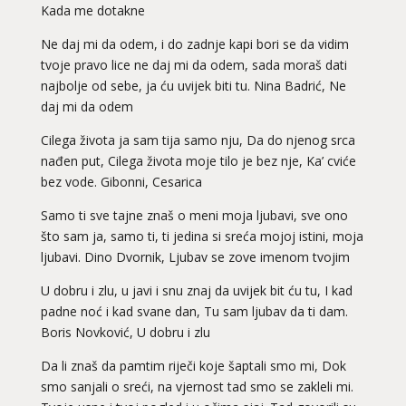
Kada me dotakne
Ne daj mi da odem, i do zadnje kapi bori se da vidim
tvoje pravo lice ne daj mi da odem, sada moraš dati
najbolje od sebe, ja ću uvijek biti tu. Nina Badrić, Ne
daj mi da odem
Cilega života ja sam tija samo nju, Da do njenog srca
nađen put, Cilega života moje tilo je bez nje, Ka’ cviće
bez vode. Gibonni, Cesarica
Samo ti sve tajne znaš o meni moja ljubavi, sve ono
što sam ja, samo ti, ti jedina si sreća mojoj istini, moja
ljubavi. Dino Dvornik, Ljubav se zove imenom tvojim
U dobru i zlu, u javi i snu znaj da uvijek bit ću tu, I kad
padne noć i kad svane dan, Tu sam ljubav da ti dam.
Boris Novković, U dobru i zlu
Da li znaš da pamtim riječi koje šaptali smo mi, Dok
smo sanjali o sreći, na vjernost tad smo se zakleli mi.