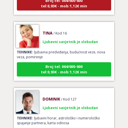
tel:0,93€ - mob:1,12€ min
TINA
/ Kod 16
Ljubavni savjetnik je slobodan
TEHNIKE:
ljubavna predviđanja, budućnost veze, nova
veza, pomirenje
Broj tel: 064/600-600
tel:0,93€ - mob:1,12€ min
DOMINIK
/ Kod 127
Ljubavni savjetnik je slobodan
TEHNIKE:
ljubavni horar, astrološko i numerološko
spajanje partnera, karta odnosa
Broj tel: 064/600-600