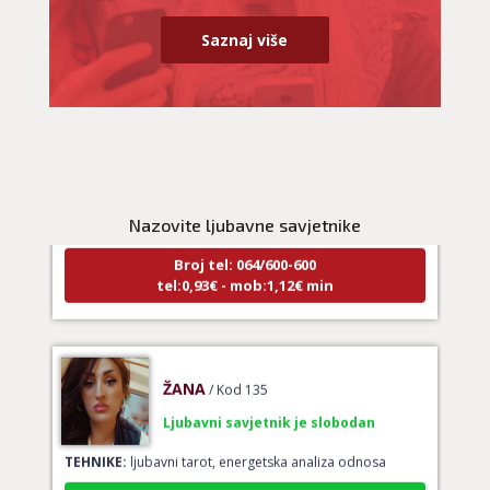
Saznaj više
LUCIJA
/ Kod #136
Ljubavni savjetnik je zauzet
TEHNIKE:
spajanje partnera
Nazovite ljubavne savjetnike
Broj tel: 064/600-600
tel:0,93€ - mob:1,12€ min
ŽANA
/ Kod 135
Ljubavni savjetnik je slobodan
TEHNIKE:
ljubavni tarot, energetska analiza odnosa
Broj tel: 064/600-600