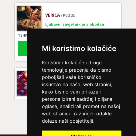
VERICA
/ Kod 35
Ljubavni savjetnik je slobodan
TEHNIKE:
tarot za ljubav
Broj tel: 064/600-600
tel:0,93€ - mob:1,12€ min
Mi koristimo kolačiće
Koristimo kolačiće i druge
tehnologije praćenja da bismo
LUCIJA
/ Kod #136
poboljšali vaše korisničko
iskustvo na našoj web stranici,
Ljubavni savjetnik je zauzet
kako bismo vam prikazali
TEHNIKE:
spajanje partnera
personalizirani sadržaj i ciljane
Broj tel: 064/600-600
oglase, analizirali promet na našoj
tel:0,93€ - mob:1,12€ min
web stranici i razumjeli odakle
dolaze naši posjetitelji.